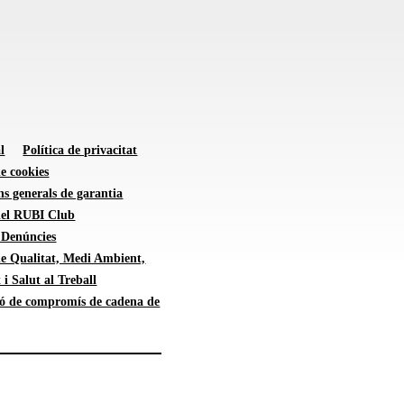
l
Política de privacitat
de cookies
s generals de garantia
 del RUBI Club
 Denúncies
de Qualitat, Medi Ambient,
 i Salut al Treball
ió de compromís de cadena de