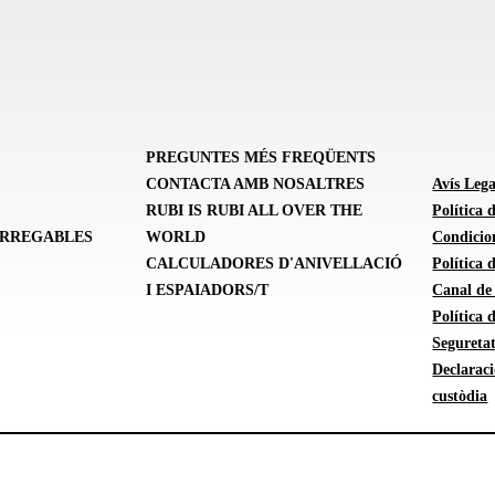
PREGUNTES MÉS FREQÜENTS
CONTACTA AMB NOSALTRES
Avís Lega
RUBI IS RUBI ALL OVER THE
Política 
ARREGABLES
WORLD
Condicion
CALCULADORES D'ANIVELLACIÓ
Política
I ESPAIADORS/T
Canal de
Política 
Seguretat
Declarac
custòdia