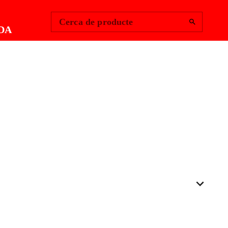
Change Region
Inicia la sessió
|
Cerca de producte
DA