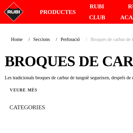
RUBI
R
PRODUCTES
CLUB
AC
Home
Seccions
Perforació
Broques de carbur de 
BROQUES DE CAR
Les tradicionals broques de carbur de tungstè segueixen, després de m
VEURE MÉS
CATEGORIES