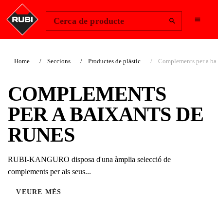
Change Region
Inicia la sessió
Cerca de producte
Home
Seccions
Productes de plàstic
Complements per a bai
COMPLEMENTS
PER A BAIXANTS DE
RUNES
RUBI-KANGURO disposa d'una àmplia selecció de
complements per als seus...
VEURE MÉS