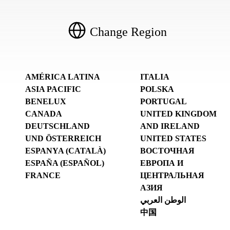
Change Region
AMÉRICA LATINA
ITALIA
ASIA PACIFIC
POLSKA
BENELUX
PORTUGAL
CANADA
UNITED KINGDOM
DEUTSCHLAND
AND IRELAND
UND ÖSTERREICH
UNITED STATES
ESPANYA (CATALÀ)
ВОСТОЧНАЯ
ESPAÑA (ESPAÑOL)
ЕВРОПА И
FRANCE
ЦЕНТРАЛЬНАЯ
АЗИЯ
الوطن العربي
中国