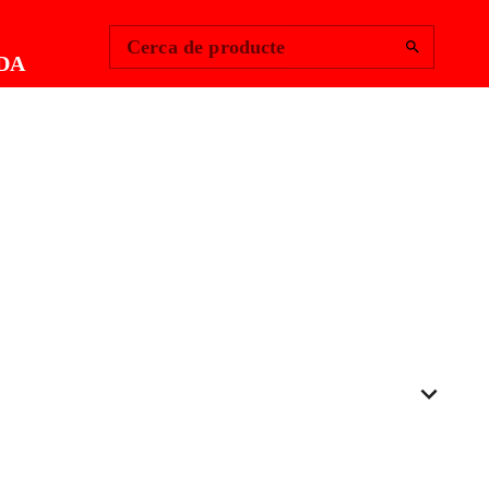
Change Region
Inicia la sessió
|
Cerca de producte
DA