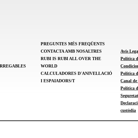
PREGUNTES MÉS FREQÜENTS
CONTACTA AMB NOSALTRES
Avís Lega
RUBI IS RUBI ALL OVER THE
Política 
ARREGABLES
WORLD
Condicion
CALCULADORES D'ANIVELLACIÓ
Política
I ESPAIADORS/T
Canal de
Política 
Seguretat
Declarac
custòdia