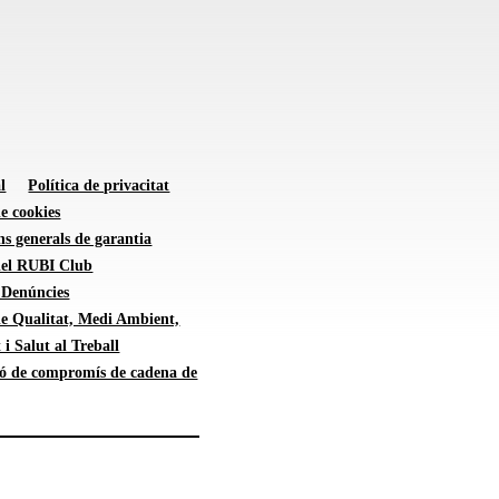
l
Política de privacitat
de cookies
s generals de garantia
 del RUBI Club
 Denúncies
de Qualitat, Medi Ambient,
 i Salut al Treball
ió de compromís de cadena de