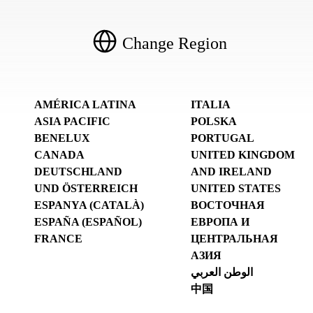
Change Region
AMÉRICA LATINA
ITALIA
ASIA PACIFIC
POLSKA
BENELUX
PORTUGAL
CANADA
UNITED KINGDOM
DEUTSCHLAND
AND IRELAND
UND ÖSTERREICH
UNITED STATES
ESPANYA (CATALÀ)
ВОСТОЧНАЯ
ESPAÑA (ESPAÑOL)
ЕВРОПА И
FRANCE
ЦЕНТРАЛЬНАЯ
АЗИЯ
الوطن العربي
中国