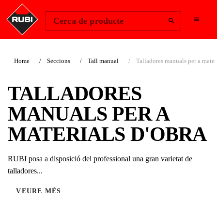
Change Region
Inicia la sessió
Cerca de producte
Home
Seccions
Tall manual
Talladores manuals per a mater
TALLADORES
MANUALS PER A
MATERIALS D'OBRA
RUBI posa a disposició del professional una gran varietat de
talladores...
VEURE MÉS