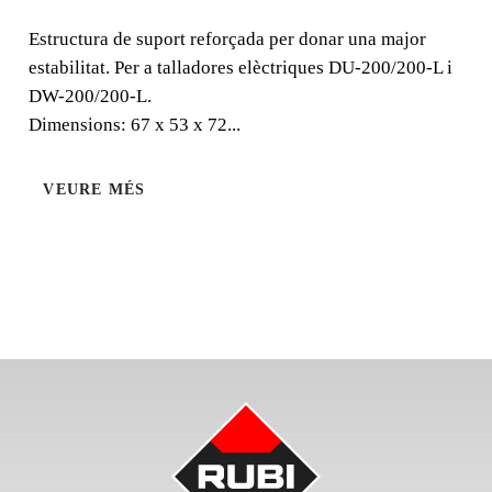
Estructura de suport reforçada per donar una major
Estructura de suport reforçada per donar una major
estabilitat. Per a talladores elèctriques DU-200/200-L i
estabilitat. Per a talladores elèctriques DU-200/200-L i
DW-200/200-L.
DW-200/200-L. Dimensions: 67 x 53 x 72 cm.
Dimensions: 67 x 53 x 72...
VEURE MÉS