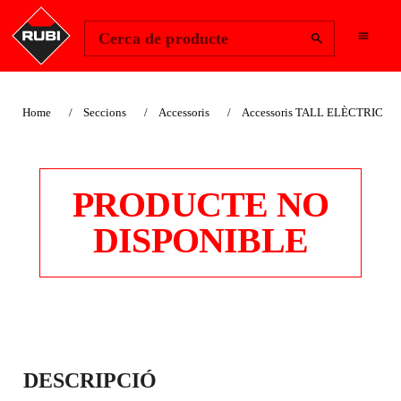
Change Region
Inicia la sessió
Cerca de producte
Home
Seccions
Accessoris
Accessoris TALL ELÈCTRIC
PRODUCTE NO
DISPONIBLE
ACCESSORI POTES
DESCRIPCIÓ
DU-200-L