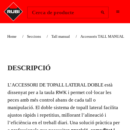
Change Region
Inicia la sessió
Cerca de producte
Home
Seccions
Tall manual
Accessoris TALL MANUAL
ACCESSORI DE
DESCRIPCIÓ
TOPALL LATERAL
DOBLE
L’ACCESSORI DE TOPALL LATERAL DOBLE està
dissenyat per a la taula RWK i permet col·locar les
L’ACCESSORI DE TOPALL LATERAL DOBLE per a
peces amb més control abans de cada tall o
la taula RWK ajuda a posicionar les peces amb **més
manipulació. El doble sistema de topall lateral facilita
precisió i agilitat** durant el treball.
ajustos ràpids i repetitius, millorant l’alineació i
l’eficiència en el treball diari. Una solució pràctica per