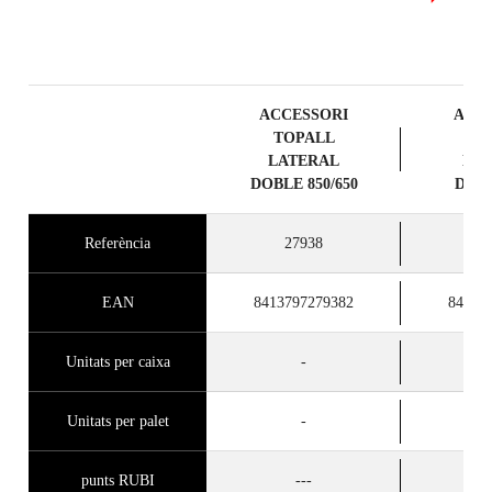
ACCESSORI
ACC
TOPALL
TO
LATERAL
LA
DOBLE 850/650
DOBL
Referència
27938
2
EAN
8413797279382
84137
Unitats per caixa
-
Unitats per palet
-
punts RUBI
---