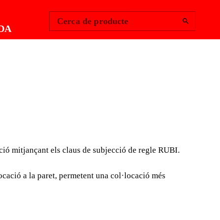
Change Region
Inicia la sessió
|
Cerca de producte
DA
 SUBJECCIÓ DE
E
ació mitjançant els claus de subjecció de regle RUBI.
ts de regle RUBI, el col·locador professional de rajola
regles de col·locació mitjançant els claus de subjecció
locació a la paret, permetent una col·locació més