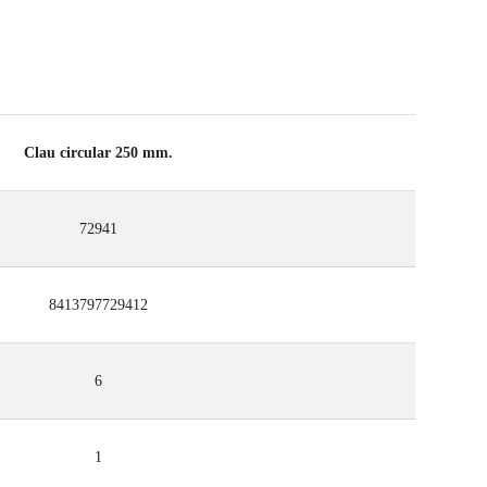
Clau circular 250 mm.
72941
8413797729412
6
1