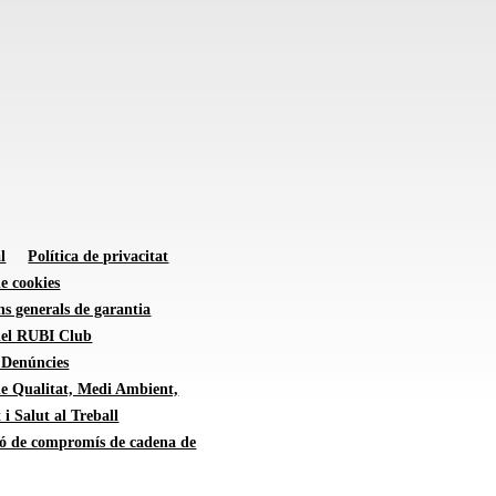
l
Política de privacitat
de cookies
s generals de garantia
 del RUBI Club
 Denúncies
de Qualitat, Medi Ambient,
 i Salut al Treball
ió de compromís de cadena de