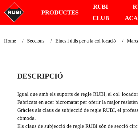
RUBI
R
PRODUCTES
CLUB
AC
Home
Seccions
Eines i útils per a la col·locació
Marca
DESCRIPCIÓ
Igual que amb els suports de regle RUBI, el col·locador
Fabricats en acer bicromatat per oferir la major resistèn
Gràcies als claus de subjecció de regle RUBI, el profes
còmoda.
Els claus de subjecció de regle RUBI són de secció circu