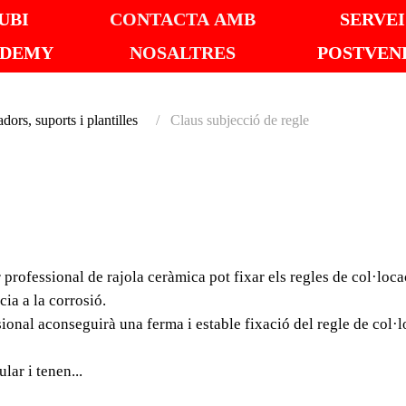
UBI
CONTACTA AMB
SERVEI
ADEMY
NOSALTRES
POSTVEN
dors, suports i plantilles
Claus subjecció de regle
CLAUS
REGL
 professional de rajola ceràmica pot fixar els regles de col·loc
Igual que amb els supor
cia a la corrosió.
ceràmica pot fixar els 
sional aconseguirà una ferma i estable fixació del regle de col·
de regle RUBI.
lar i tenen...