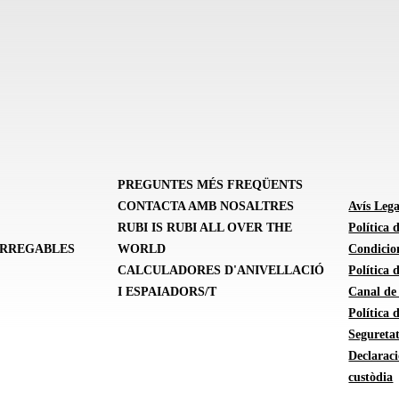
PREGUNTES MÉS FREQÜENTS
CONTACTA AMB NOSALTRES
Avís Lega
RUBI IS RUBI ALL OVER THE
Política 
ARREGABLES
WORLD
Condicion
CALCULADORES D'ANIVELLACIÓ
Política
I ESPAIADORS/T
Canal de
Política 
Seguretat
Declarac
custòdia