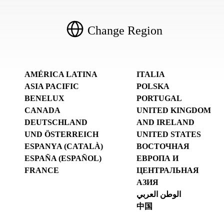
Change Region
AMÉRICA LATINA
ITALIA
ASIA PACIFIC
POLSKA
BENELUX
PORTUGAL
CANADA
UNITED KINGDOM
DEUTSCHLAND
AND IRELAND
UND ÖSTERREICH
UNITED STATES
ESPANYA (CATALÀ)
ВОСТОЧНАЯ
ESPAÑA (ESPAÑOL)
ЕВРОПА И
FRANCE
ЦЕНТРАЛЬНАЯ
АЗИЯ
الوطن العربي
中国