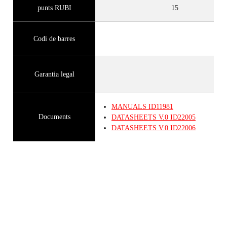
punts RUBI
15
Codi de barres
Garantia legal
MANUALS
ID11981
Documents
DATASHEETS
V.0
ID22005
DATASHEETS
V.0
ID22006