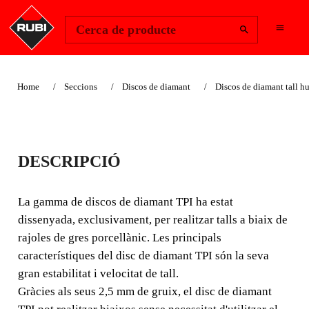
Change Region
Inicia la sessió
Cerca de producte
Home
Seccions
Discos de diamant
Discos de diamant tall h
DISC DIAMANT
DESCRIPCIÓ
BIAIX TURBO - TPI
La gamma de discos de diamant TPI ha estat
La gamma de discos de diamant TPI ha estat dissenyada,
dissenyada, exclusivament, per realitzar talls a biaix de
exclusivament, per realitzar talls a biaix de rajoles de gres
rajoles de gres porcellànic. Les principals
porcellànic.
característiques del disc de diamant TPI són la seva
gran estabilitat i velocitat de tall.
Gràcies als seus 2,5 mm de gruix, el disc de diamant