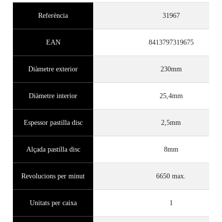
Referència
31967
EAN
8413797319675
Diàmetre exterior
230mm
Diàmetre interior
25,4mm
Espessor pastilla disc
2,5mm
Alçada pastilla disc
8mm
Revolucions per minut
6650 max.
Unitats per caixa
1