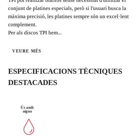
TPI pot realitzar biaixos sense necessitat d'utilitzar el
conjunt de platines especials, però si l'usuari busca la
màxima precisió, les platines sempre són un excel·lent
PORCEL·LÀ
TALL A
complement.
NIC
BIAIX (45º)
Per als discos TPI hem...
VEURE MÉS
ESPECIFICACIONS TÈCNIQUES
DESTACADES
REGISTRANT AQUEST PRODUCTE
Ús amb
AL RUBI CLUB
aigua
GUANYA
FINS A 16
PUNTS
RUBI
GARANTIA GRATUÏTA