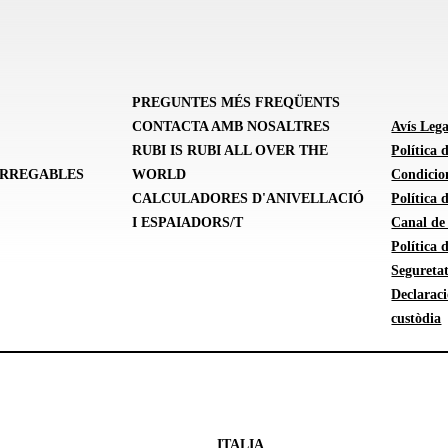
PREGUNTES MÉS FREQÜENTS
CONTACTA AMB NOSALTRES
Avís Lega
RUBI IS RUBI ALL OVER THE
Política 
ARREGABLES
WORLD
Condicion
CALCULADORES D'ANIVELLACIÓ
Política
I ESPAIADORS/T
Canal de
Política 
Seguretat
Declarac
custòdia
ITALIA