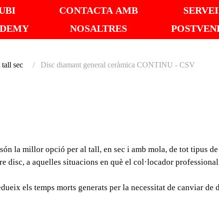
UBI
CONTACTA AMB
SERVEI
ADEMY
NOSALTRES
POSTVEN
tall sec
Disc diamant general ceràmica CONTINU - CSV
DISC 
GENER
 la millor opció per al tall, en sec i amb mola, de tot tipus de
CONTI
e disc, a aquelles situacions en què el col·locador professional
Els discos de diamant
redueix els temps morts generats per la necessitat de canviar de
per al tall, en sec i am