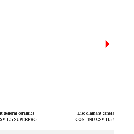
ODUCTES ELEGIBLES
t general ceràmica
Disc diamant general ceràmica
SV-125 SUPERPRO
CONTINU CSV-115 SUPERPR