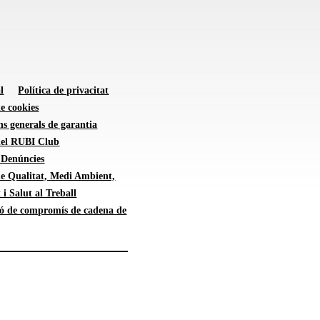
l
Política de privacitat
de cookies
s generals de garantia
 del RUBI Club
 Denúncies
de Qualitat, Medi Ambient,
 i Salut al Treball
ió de compromís de cadena de