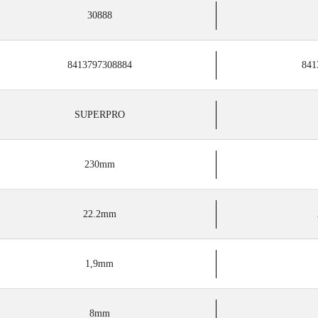
30888
8413797308884
841
SUPERPRO
230mm
22.2mm
1,9mm
8mm