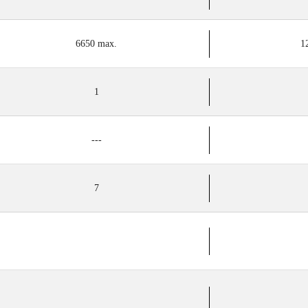
6650 max.
1
1
---
7