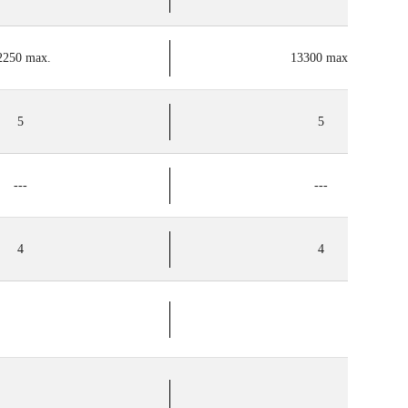
2250 max.
13300 max.
5
5
---
---
4
4