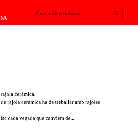
Change Region
Inicia la sessió
|
Cerca de producte
DA
DIAMANT
AL CERÀMICA
 rajola ceràmica.
NU - CSV
 de rajola ceràmica ha de treballar amb rajoles
 de banda contínua CSV de RUBI són la millor opció
 disc cada vegada que canviem de...
b mola, de tot tipus de rajola ceràmica.