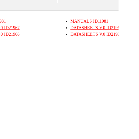
981
MANUALS
ID11981
.0
ID21967
DATASHEETS
V.0
ID21967
.0
ID21968
DATASHEETS
V.0
ID21968