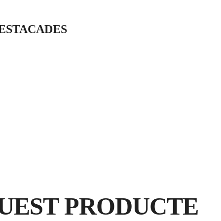
DESTACADES
CERÀMICA
BON
GENERAL
ACABAT
RE
UEST PRODUCTE
G
GA