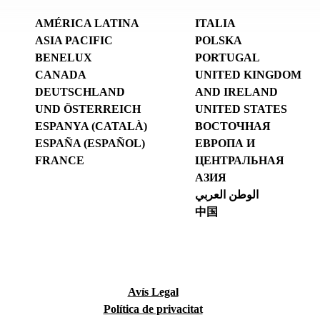
AMÉRICA LATINA
ITALIA
ASIA PACIFIC
POLSKA
BENELUX
PORTUGAL
CANADA
UNITED KINGDOM
DEUTSCHLAND
AND IRELAND
UND ÖSTERREICH
UNITED STATES
ESPANYA (CATALÀ)
ВОСТОЧНАЯ
ESPAÑA (ESPAÑOL)
ЕВРОПА И
FRANCE
ЦЕНТРАЛЬНАЯ
АЗИЯ
الوطن العربي
中国
Avís Legal
Política de privacitat