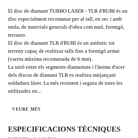
TURBO LASER - TLR
El disc de diamant TURBO LASER - TLR d'RUBI és un
disc especialment recomanat per al tall, en sec i amb
El disc de diamant TURBO LASER - TLR d'RUBI és un
mola, de materials generals d'obra com maó, formigó,
disc especialment recomanat per al tall, en sec i amb
terratzo.
mola, de materials generals d'obra com maó, formigó,
El disc de diamant TLR d'RUBI és un autèntic tot
terratzo.
terreny capaç de realitzar talls fins a formigó armat
(vareta màxima recomanada de 6 mm).
La unió entre els segments diamantats i l'ànima d'acer
dels discos de diamant TLR es realitza mitjançant
soldadura làser. La més resistent i segura de totes les
utilitzades en...
VEURE MÉS
ESPECIFICACIONS TÈCNIQUES