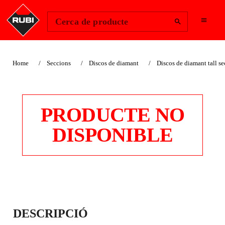
Change Region
Inicia la sessió
Cerca de producte
Home
Seccions
Discos de diamant
Discos de diamant tall se
PRODUCTE NO
DISPONIBLE
DISC DIAMANT
DESCRIPCIÓ
GENERAL OBRA