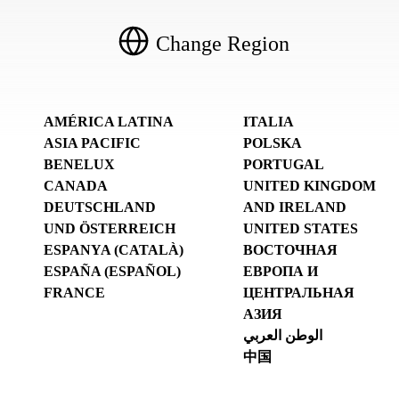
Change Region
AMÉRICA LATINA
ITALIA
ASIA PACIFIC
POLSKA
BENELUX
PORTUGAL
CANADA
UNITED KINGDOM
DEUTSCHLAND
AND IRELAND
UND ÖSTERREICH
UNITED STATES
ESPANYA (CATALÀ)
ВОСТОЧНАЯ
ESPAÑA (ESPAÑOL)
ЕВРОПА И
FRANCE
ЦЕНТРАЛЬНАЯ
АЗИЯ
الوطن العربي
中国