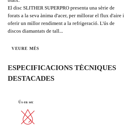
biaix.
PRIMERA
El disc SLITHER SUPERPRO presenta una sèrie de
forats a la seva ànima d'acer, per millorar el flux d'aire i
Disc de diamant per a Gres Porcellànic. Especialment
oferir un millor rendiment a la refrigeració. L'ús de
indicat per a talls rectes, molt fins i amb acabats de gran
qualitat. També recomanat per a altres materials com a
discos diamantats de tall...
pedra natural o sinteritzada.
VEURE MÉS
ESPECIFICACIONS TÈCNIQUES
DESTACADES
ACABAT DE
PORCEL·LÀ
RÀPID
EXCEL·LEN
NIC
T CUALITAT
Ús en sec
REGISTRANT AQUEST PRODUCTE
AL RUBI CLUB
GUANYA
FINS A 10
PUNTS
RUBI