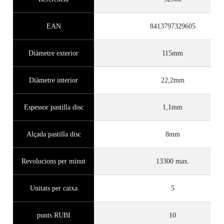
EAN
8413797329605
Diàmetre exterior
115mm
Diàmetre interior
22,2mm
Espessor pastilla disc
1,1mm
Alçada pastilla disc
8mm
Revolucions per minut
13300 max.
Unitats per caixa
5
punts RUBI
10