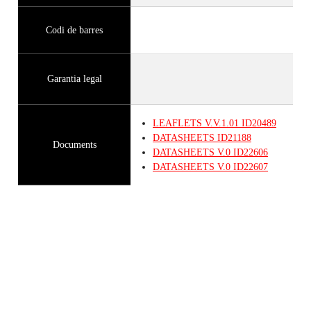
Codi de barres
Garantia legal
LEAFLETS
V.V.1.01
ID20489
DATASHEETS
ID21188
Documents
DATASHEETS
V.0
ID22606
DATASHEETS
V.0
ID22607