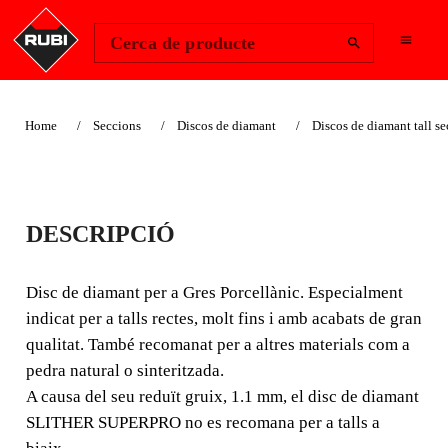
Change Region
Inicia la sessió
Cerca de producte
Home
Seccions
Discos de diamant
Discos de diamant tall se
DISC DIAMANT
DESCRIPCIÓ
GRES
PORCELLÀNIC J-
Disc de diamant per a Gres Porcellànic. Especialment
indicat per a talls rectes, molt fins i amb acabats de gran
SLOT - SLITHER
qualitat. També recomanat per a altres materials com a
SUPERPRO
pedra natural o sinteritzada.
A causa del seu reduït gruix, 1.1 mm, el disc de diamant
SLITHER SUPERPRO no es recomana per a talls a
EL MILLOR ACABAT, A LA