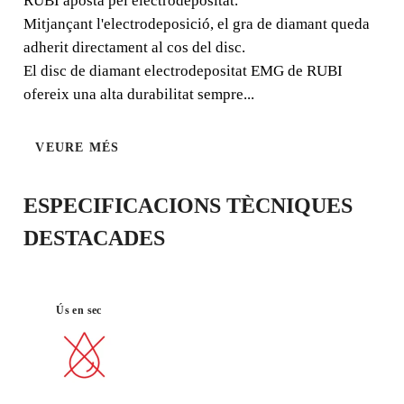
RUBI aposta pel electrodepositat.
Mitjançant l'electrodeposició, el gra de diamant queda
adherit directament al cos del disc.
El disc de diamant electrodepositat EMG de RUBI
ofereix una alta durabilitat sempre...
MARBRE
RÀPID
VEURE MÉS
ESPECIFICACIONS TÈCNIQUES
DESTACADES
Ús en sec
REGISTRANT AQUEST PRODUCTE
AL RUBI CLUB