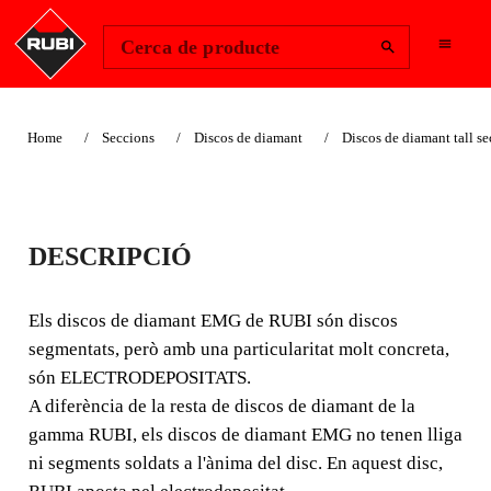
Change Region
Inicia la sessió
Cerca de producte
Home
Seccions
Discos de diamant
Discos de diamant tall se
DISC DIAMANT
DESCRIPCIÓ
MARBRE
ELECTRODEPOSITA
Els discos de diamant EMG de RUBI són discos
segmentats, però amb una particularitat molt concreta,
T - EMG
són ELECTRODEPOSITATS.
A diferència de la resta de discos de diamant de la
Els discos de diamant EMG de RUBI són discos
gamma RUBI, els discos de diamant EMG no tenen lliga
segmentats, però amb una particularitat molt concreta,
ni segments soldats a l'ànima del disc. En aquest disc,
són ELECTRODEPOSITATS.