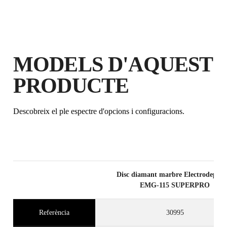
GUANYA
FINS A 9
PUNTS
RUBI
GARANTIA GRATUÏTA
AMPLIADA EN PRODUCTES
MODELS D'AQUEST
ELEGIBLES
PRODUCTE
Descobreix el ple espectre d'opcions i configuracions.
Disc diamant marbre Electrodeposit
EMG-115 SUPERPRO
Referència
30995