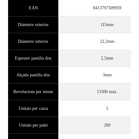
EAN
8413797309959
Diàmetre exterior
115mm
Diàmetre interior
22,2mm
Espessor pastilla disc
2,5mm
Alçada pastilla disc
3mm
Revolucions per minut
13300 max.
Unitats per caixa
5
Unitats per palet
200