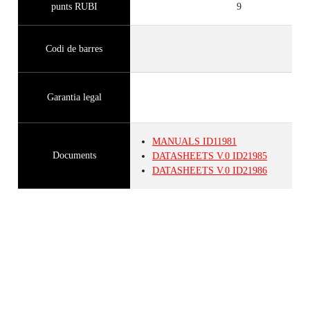
punts RUBI
9
Codi de barres
Garantia legal
MANUALS
ID11981
Documents
DATASHEETS
V.0
ID21985
DATASHEETS
V.0
ID21986