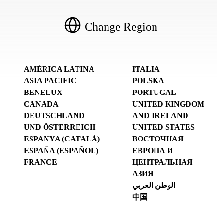
Change Region
AMÉRICA LATINA
ITALIA
ASIA PACIFIC
POLSKA
BENELUX
PORTUGAL
CANADA
UNITED KINGDOM
DEUTSCHLAND
AND IRELAND
UND ÖSTERREICH
UNITED STATES
ESPANYA (CATALÀ)
ВОСТОЧНАЯ
ESPAÑA (ESPAÑOL)
ЕВРОПА И
FRANCE
ЦЕНТРАЛЬНАЯ
АЗИЯ
الوطن العربي
中国