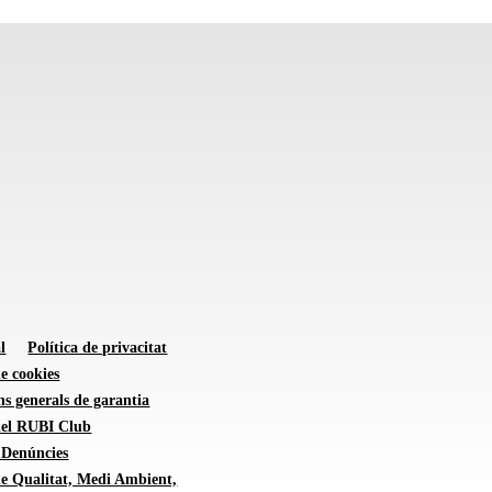
l
Política de privacitat
de cookies
s generals de garantia
 del RUBI Club
 Denúncies
de Qualitat, Medi Ambient,