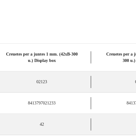
Creuetes per a juntes 1 mm. (42xB-300
Creuetes per a 
u.) Display box
300 u.)
02123
8413797021233
8413
42