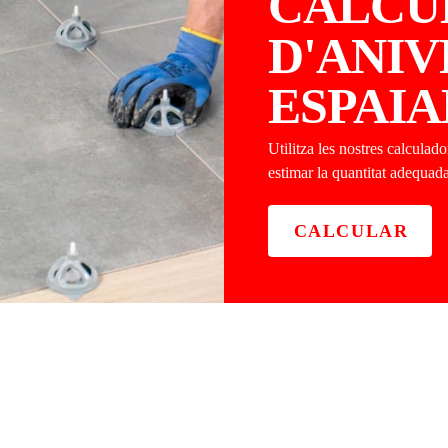
CALCU
D'ANIV
ESPAIA
Utilitza les nostres calcula
estimar la quantitat adequad
CALCULAR