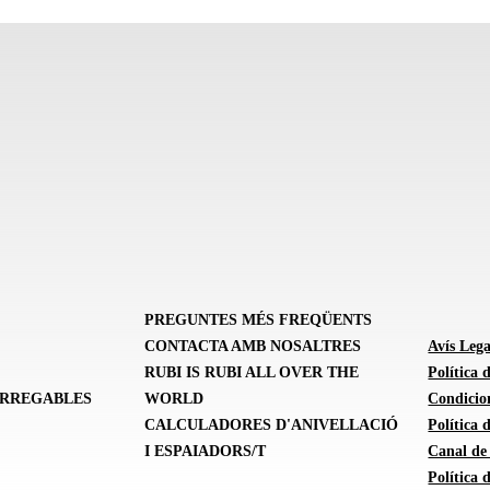
PREGUNTES MÉS FREQÜENTS
CONTACTA AMB NOSALTRES
Avís Lega
RUBI IS RUBI ALL OVER THE
Política 
ARREGABLES
WORLD
Condicion
CALCULADORES D'ANIVELLACIÓ
Política
I ESPAIADORS/T
Canal de
Política 