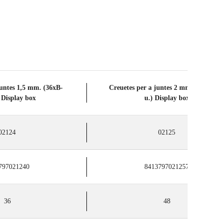
juntes 1,5 mm. (36xB-
Creuetes per a juntes 2 mm. (48xB-3
 Display box
u.) Display box
02124
02125
797021240
8413797021257
36
48