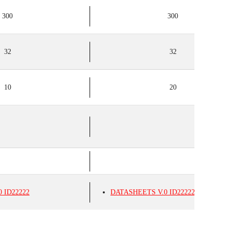
300
300
32
32
10
20
0
ID22222
DATASHEETS
V.0
ID22222