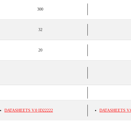
300
32
20
DATASHEETS
V.0
ID22222
DATASHEETS
V.