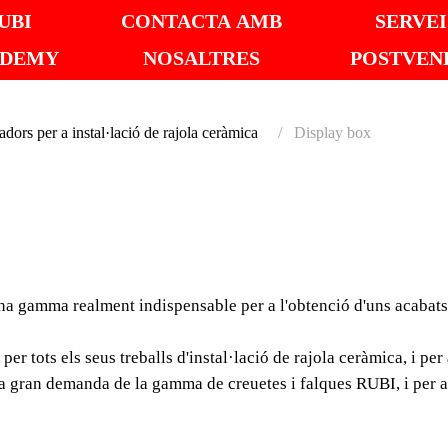
UBI
CONTACTA AMB
SERVEI
ADEMY
NOSALTRES
POSTVEN
adors per a instal·lació de rajola ceràmica
Display box
DISPL
Les creuetes i falque
indispensable per a l'o
a gamma realment indispensable per a l'obtenció d'uns acabats p
d'instal·lació de rajola
er tots els seus treballs d'instal·lació de rajola ceràmica, i per 
 gran demanda de la gamma de creuetes i falques RUBI, i per aix