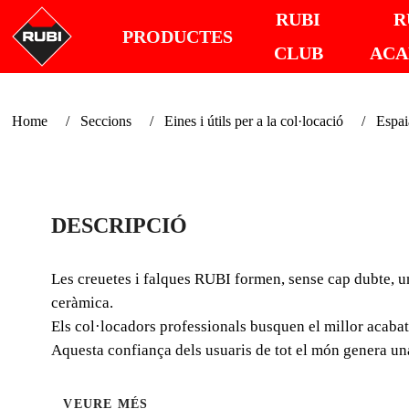
RUBI
R
PRODUCTES
CLUB
AC
Home
Seccions
Eines i útils per a la col·locació
Espai
DESCRIPCIÓ
Les creuetes i falques RUBI formen, sense cap dubte, un
ceràmica.
Els col·locadors professionals busquen el millor acabat p
Aquesta confiança dels usuaris de tot el món genera una
VEURE MÉS