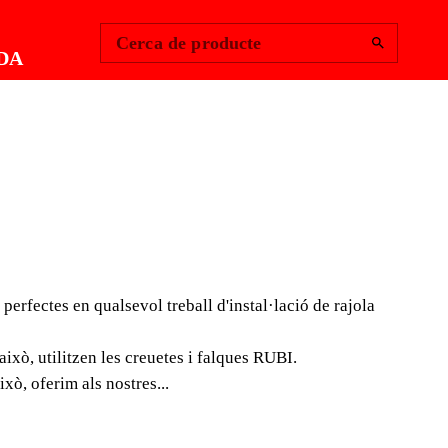
Change Region
Inicia la sessió
|
Cerca de producte
DA
AY BOX
s RUBI formen, sense cap dubte, una gamma realment
btenció d'uns acabats perfectes en qualsevol treball
erfectes en qualsevol treball d'instal·lació de rajola
 ceràmica.
això, utilitzen les creuetes i falques RUBI.
ò, oferim als nostres...