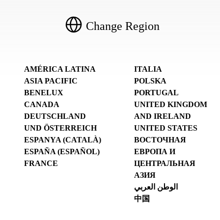
Change Region
AMÉRICA LATINA
ITALIA
ASIA PACIFIC
POLSKA
BENELUX
PORTUGAL
CANADA
UNITED KINGDOM
DEUTSCHLAND
AND IRELAND
UND ÖSTERREICH
UNITED STATES
ESPANYA (CATALÀ)
ВОСТОЧНАЯ
ESPAÑA (ESPAÑOL)
ЕВРОПА И
FRANCE
ЦЕНТРАЛЬНАЯ
АЗИЯ
الوطن العربي
中国