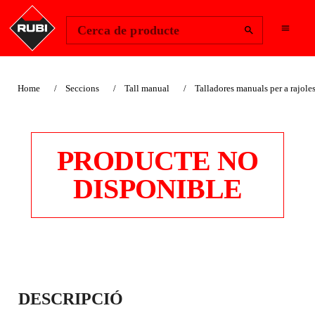
Change Region
Inicia la sessió
Cerca de producte
Home
Seccions
Tall manual
Talladores manuals per a rajole
PRODUCTE NO
DISPONIBLE
EXPOSITOR
DESCRIPCIÓ
GENERAL