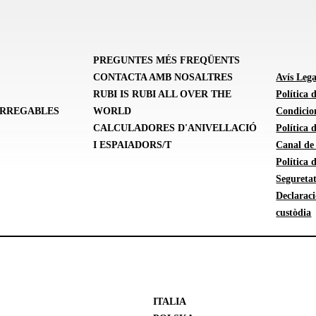
PREGUNTES MÉS FREQÜENTS
CONTACTA AMB NOSALTRES
Avís Lega
RUBI IS RUBI ALL OVER THE
Política 
ARREGABLES
WORLD
Condicion
CALCULADORES D'ANIVELLACIÓ
Política
I ESPAIADORS/T
Canal de
Política 
Seguretat
Declarac
custòdia
ITALIA