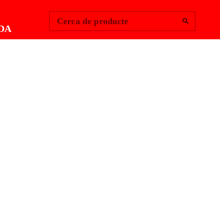
Change Region
Inicia la sessió
|
Cerca de producte
DA
ITOR