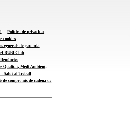
l
Política de privacitat
de cookies
s generals de garantia
 del RUBI Club
 Denúncies
de Qualitat, Medi Ambient,
 i Salut al Treball
ió de compromís de cadena de