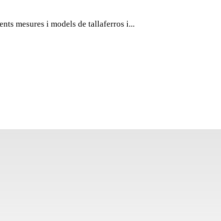
TALLA
ents mesures i models de tallaferros i...
CISEL
Expositor de sobretaula
de tallaferros i cisells.