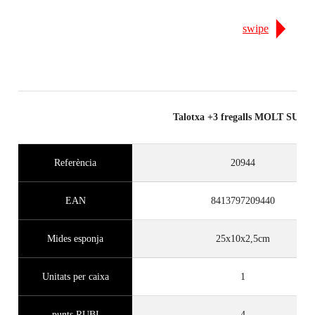
swipe
Talotxa +3 fregalls MOLT SUAU
Referència
20944
EAN
8413797209440
Mides esponja
25x10x2,5cm
Unitats per caixa
1
punts RUBI
4