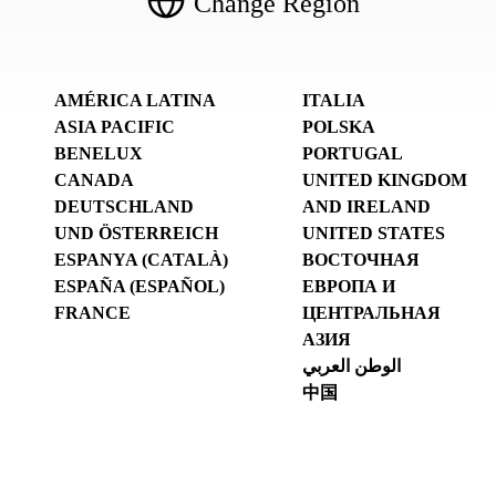
Change Region
AMÉRICA LATINA
ITALIA
ASIA PACIFIC
POLSKA
BENELUX
PORTUGAL
CANADA
UNITED KINGDOM
DEUTSCHLAND
AND IRELAND
UND ÖSTERREICH
UNITED STATES
ESPANYA (CATALÀ)
ВОСТОЧНАЯ
ESPAÑA (ESPAÑOL)
ЕВРОПА И
FRANCE
ЦЕНТРАЛЬНАЯ
АЗИЯ
الوطن العربي
中国