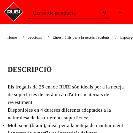
Change Region
Inicia la sessió
Cerca de producte
Home
Seccions
Eines i útils per a la neteja i acabats
Esponges
FREGALLS 25 CM
DESCRIPCIÓ
SUPERPRO
Els fregalls de 25 cm de RUBI són ideals per a la neteja
Els fregalls de 25 cm de RUBI són ideals per a la neteja
de superfícies de ceràmica i d'altres materials de
de superfícies de ceràmica i d'altres materials de
revestiment.
revestiment. Disponibles en 4 dureses diferents adaptades
Disponibles en 4 dureses diferents adaptades a la
a la naturalesa de les diferents superfícies.
naturalesa de les diferents superfícies:
Molt suau (blanc), ideal per a la neteja de manteniment