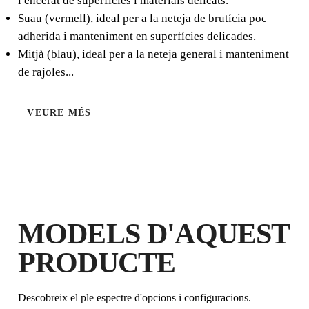
i encerat de superfícies i materials delicats.
Suau (vermell), ideal per a la neteja de brutícia poc
adherida i manteniment en superfícies delicades.
Mitjà (blau), ideal per a la neteja general i manteniment
de rajoles...
VEURE MÉS
REGISTRANT AQUEST PRODUCTE
AL RUBI CLUB
GUANYA
FINS A 4
PUNTS
RUBI
GARANTIA GRATUÏTA
MODELS D'AQUEST
AMPLIADA EN PRODUCTES
ELEGIBLES
PRODUCTE
Descobreix el ple espectre d'opcions i configuracions.