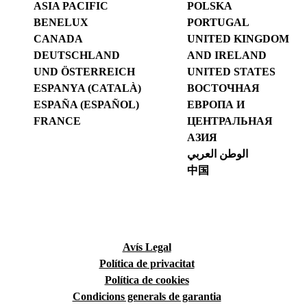
ASIA PACIFIC
POLSKA
BENELUX
PORTUGAL
CANADA
UNITED KINGDOM
DEUTSCHLAND
AND IRELAND
UND ÖSTERREICH
UNITED STATES
ESPANYA (CATALÀ)
ВОСТОЧНАЯ
ESPAÑA (ESPAÑOL)
ЕВРОПА И
FRANCE
ЦЕНТРАЛЬНАЯ
АЗИЯ
الوطن العربي
中国
Avís Legal
Política de privacitat
Política de cookies
Condicions generals de garantia