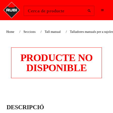
Change Region
Inicia la sessió
Cerca de producte
Home
Seccions
Tall manual
Talladores manuals per a rajole
PRODUCTE NO
DISPONIBLE
FREGALLS MOLT
DESCRIPCIÓ
SUAUS