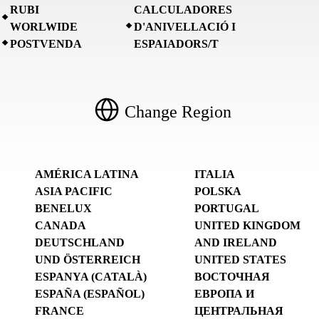
RUBI
CALCULADORES
WORLWIDE
D'ANIVELLACIÓ I
POSTVENDA
ESPAIADORS/T
Change Region
AMÉRICA LATINA
ITALIA
ASIA PACIFIC
POLSKA
BENELUX
PORTUGAL
CANADA
UNITED KINGDOM
DEUTSCHLAND
AND IRELAND
UND ÖSTERREICH
UNITED STATES
ESPANYA (CATALÀ)
ВОСТОЧНАЯ
ESPAÑA (ESPAÑOL)
ЕВРОПА И
FRANCE
ЦЕНТРАЛЬНАЯ