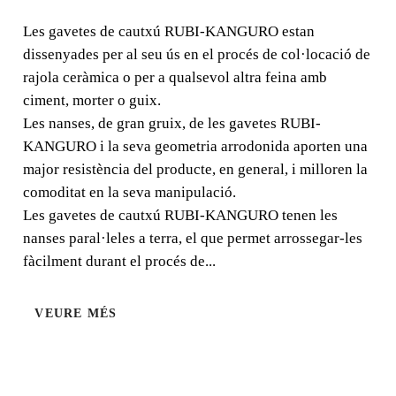
Les gavetes de cautxú RUBI-KANGURO estan
Les gavetes de cautxú RUBI-KANGURO estan
dissenyades per al seu ús en el procés de col·locació de
dissenyades per al seu ús en el procés de col·locació de
rajola ceràmica o per a qualsevol altra feina amb
rajola ceràmica o per a qualsevol altra feina amb ciment,
ciment, morter o guix.
morter o guix.
Les nanses, de gran gruix, de les gavetes RUBI-
KANGURO i la seva geometria arrodonida aporten una
major resistència del producte, en general, i milloren la
comoditat en la seva manipulació.
Les gavetes de cautxú RUBI-KANGURO tenen les
nanses paral·leles a terra, el que permet arrossegar-les
fàcilment durant el procés de...
VEURE MÉS