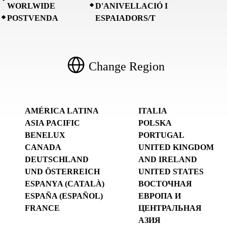
WORLWIDE
D'ANIVELLACIÓ I
POSTVENDA
ESPAIADORS/T
Change Region
AMÉRICA LATINA
ITALIA
ASIA PACIFIC
POLSKA
BENELUX
PORTUGAL
CANADA
UNITED KINGDOM
DEUTSCHLAND
AND IRELAND
UND ÖSTERREICH
UNITED STATES
ESPANYA (CATALÀ)
ВОСТОЧНАЯ
ESPAÑA (ESPAÑOL)
ЕВРОПА И
FRANCE
ЦЕНТРАЛЬНАЯ
АЗИЯ