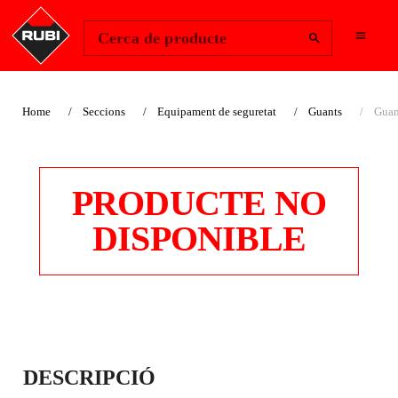
Change Region
Inicia la sessió
Cerca de producte
Home
Seccions
Equipament de seguretat
Guants
Guan
PRODUCTE NO
DISPONIBLE
GUANTS
DESCRIPCIÓ
REFORÇATS