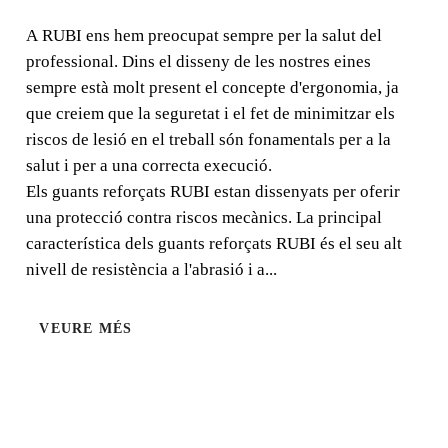
A RUBI ens hem preocupat sempre per la salut del
A RUBI ens hem preocupat sempre per la salut del
professional. Dins el disseny de les nostres eines
professional. Dins el disseny de les nostres eines sempre
sempre està molt present el concepte d'ergonomia, ja
està molt present el concepte d'ergonomia, ja que creiem
que creiem que la seguretat i el fet de minimitzar els
que la seguretat i el fet de minimitzar els riscos de lesió
riscos de lesió en el treball són fonamentals per a la
en el treball són fonamentals per a la salut i per a una
correcta execució.
salut i per a una correcta execució.
Els guants reforçats RUBI estan dissenyats per oferir
una protecció contra riscos mecànics. La principal
característica dels guants reforçats RUBI és el seu alt
nivell de resistència a l'abrasió i a...
VEURE MÉS