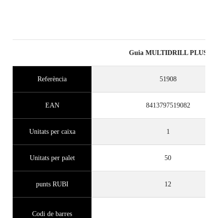
Guia MULTIDRILL PLUS
Referència
51908
EAN
8413797519082
Unitats per caixa
1
Unitats per palet
50
punts RUBI
12
Codi de barres