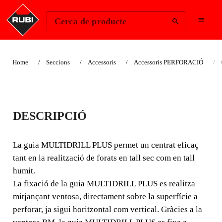
Change Region
Inicia la sessió
Cerca de producte
Home
Seccions
Accessoris
Accessoris PERFORACIÓ
GUIA MULTIDRILL
DESCRIPCIÓ
PLUS
La guia MULTIDRILL PLUS permet un centrat eficaç
La guia MULTIDRILL PLUS permet un centrat eficaç
tant en la realització de forats en tall sec com en tall
tant en la realització de forats en tall sec com en tall
humit.
humit. La fixació de la guia MULTIDRILL PLUS es
La fixació de la guia MULTIDRILL PLUS es realitza
realitza mitjançant ventosa, directament sobre la
mitjançant ventosa, directament sobre la superfície a
superfície a perforar, ja sigui horitzontal com vertical.
perforar, ja sigui horitzontal com vertical. Gràcies a la