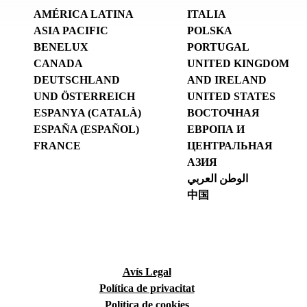
AMÉRICA LATINA
ITALIA
ASIA PACIFIC
POLSKA
BENELUX
PORTUGAL
CANADA
UNITED KINGDOM
DEUTSCHLAND
AND IRELAND
UND ÖSTERREICH
UNITED STATES
ESPANYA (CATALÀ)
ВОСТОЧНАЯ
ESPAÑA (ESPAÑOL)
ЕВРОПА И
FRANCE
ЦЕНТРАЛЬНАЯ
АЗИЯ
الوطن العربي
中国
Avís Legal
Política de privacitat
Política de cookies