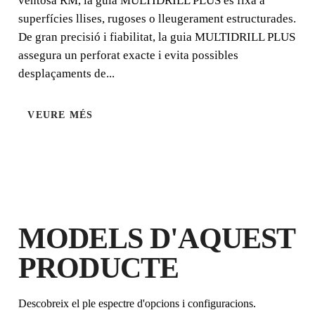
ventosa RM, la guia MULTIDRILL PLUS es fixa a
superfícies llises, rugoses o lleugerament estructurades.
De gran precisió i fiabilitat, la guia MULTIDRILL PLUS
assegura un perforat exacte i evita possibles
desplaçaments de...
VEURE MÉS
REGISTRANT AQUEST PRODUCTE
AL RUBI CLUB
GUANYA
FINS A 12
PUNTS
RUBI
GARANTIA GRATUÏTA
MODELS D'AQUEST
AMPLIADA EN PRODUCTES
ELEGIBLES
PRODUCTE
Descobreix el ple espectre d'opcions i configuracions.