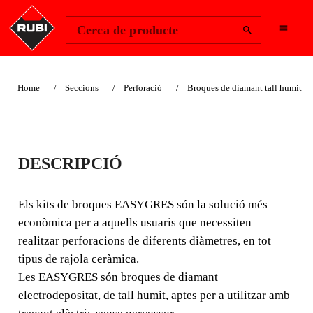
Change Region
Inicia la sessió
Cerca de producte
Home
Seccions
Perforació
Broques de diamant tall humit
KIT BROCA
DESCRIPCIÓ
EASYGRES Ø 35 MM
Els kits de broques EASYGRES són la solució més
Els kits de broques EASYGRES són la solució més
econòmica per a aquells usuaris que necessiten
econòmica per a aquells usuaris que necessiten realitzar
realitzar perforacions de diferents diàmetres, en tot
perforacions de diferents diàmetres, en tot tipus de rajola
tipus de rajola ceràmica.
ceràmica.
Les EASYGRES són broques de diamant
electrodepositat, de tall humit, aptes per a utilitzar amb