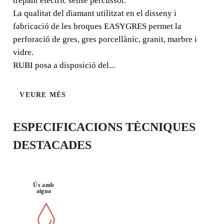
trepant elèctric sense percussor.
La qualitat del diamant utilitzat en el disseny i
fabricació de les broques EASYGRES permet la
MATERIAL :
TREPANT
PORCELLÀ
SENSE
perforació de gres, gres porcellànic, granit, marbre i
NIC
PERCUTOR
vidre.
RUBI posa a disposició del...
VEURE MÉS
ESPECIFICACIONS TÈCNIQUES
DESTACADES
REGISTRANT AQUEST PRODUCTE
AL RUBI CLUB
Ús amb
GUANYA
FINS A 14
PUNTS
aigua
RUBI
GARANTIA GRATUÏTA