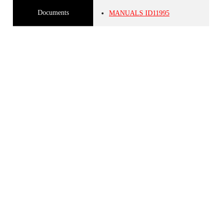
Documents
MANUALS
ID11995