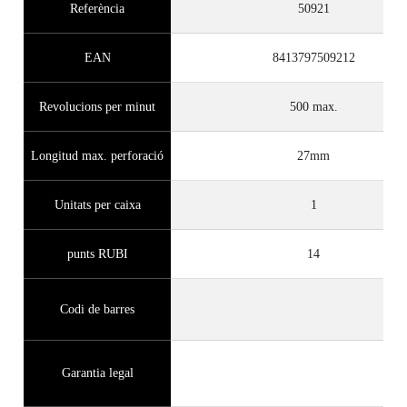
Referència
50921
EAN
8413797509212
Revolucions per minut
500 max.
Longitud max. perforació
27mm
Unitats per caixa
1
punts RUBI
14
Codi de barres
Garantia legal