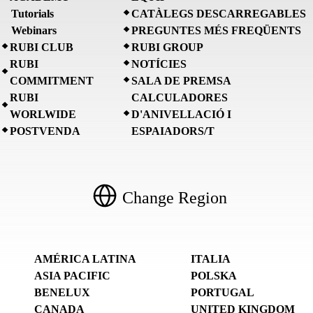
Tutorials
CATÀLEGS DESCARREGABLES
Webinars
PREGUNTES MÉS FREQÜENTS
RUBI CLUB
RUBI GROUP
RUBI
NOTÍCIES
COMMITMENT
SALA DE PREMSA
RUBI
CALCULADORES
WORLWIDE
D'ANIVELLACIÓ I
POSTVENDA
ESPAIADORS/T
Change Region
AMÉRICA LATINA
ITALIA
ASIA PACIFIC
POLSKA
BENELUX
PORTUGAL
CANADA
UNITED KINGDOM