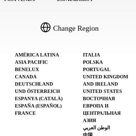
Change Region
AMÉRICA LATINA
ITALIA
ASIA PACIFIC
POLSKA
BENELUX
PORTUGAL
CANADA
UNITED KINGDOM
DEUTSCHLAND
AND IRELAND
UND ÖSTERREICH
UNITED STATES
ESPANYA (CATALÀ)
ВОСТОЧНАЯ
ESPAÑA (ESPAÑOL)
ЕВРОПА И
FRANCE
ЦЕНТРАЛЬНАЯ
АЗИЯ
الوطن العربي
中国