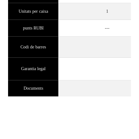
Unitats per caixa
1
punts RUBI
---
Codi de barres
Garantia legal
Documents