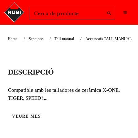
Change Region
Inicia la sessió
Cerca de producte
Home
Seccions
Tall manual
Accessoris TALL MANUAL
TOPALL LATERAL
DESCRIPCIÓ
X-ONE MAGNET
Compatible amb les talladores de ceràmica X-ONE,
TOPALL LATERAL X-ONE MAGNET
TIGER, SPEED i...
VEURE MÉS