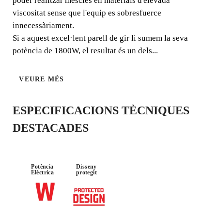
ADHESIUS CIMENTOSOS,
poder realitzar mescles en materials d'elevada
RESINES, PINTURES I
viscositat sense que l'equip es sobresfuerce
innecessàriament.
ALTRES MATERIALS.
Si a aquest excel·lent parell de gir li sumem la seva
El Rubimix-9 SUPERTORQUE és un mesclador elèctric
potència de 1800W, el resultat és un dels...
apte per a un aplio ventall de materials; adhesius
cimentosos, resines, pintures, etc. La característica més
VEURE MÉS
destacable de l'Rubimix-9 SUPERTORQUE és
ESPECIFICACIONS TÈCNIQUES
DESTACADES
POTÈNCIA
1800W
Potència
Disseny
Elèctrica
protegit