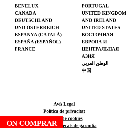
BENELUX
PORTUGAL
CANADA
UNITED KINGDOM
DEUTSCHLAND
AND IRELAND
UND ÖSTERREICH
UNITED STATES
ESPANYA (CATALÀ)
ВОСТОЧНАЯ
ESPAÑA (ESPAÑOL)
ЕВРОПА И
FRANCE
ЦЕНТРАЛЬНАЯ
АЗИЯ
الوطن العربي
中国
Avís Legal
Política de privacitat
Política de cookies
ON COMPRAR
Condicions generals de garantia
Política del RUBI Club