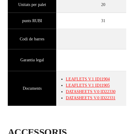
Unitats per palet
20
punts RUBI
31
Codi de barres
Garantia legal
LEAFLETS
V.1
ID11904
LEAFLETS
V.1
ID11905
Documents
DATASHEETS
V.0
ID22330
DATASHEETS
V.0
ID22331
ACCESSORIS