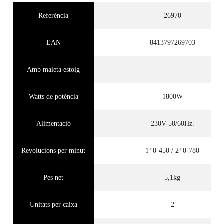
Referència
26970
EAN
8413797269703
Amb maleta estoig
-
Watts de potència
1800W
Alimentació
230V-50/60Hz.
Revolucions per minut
1ª 0-450 / 2ª 0-780
Pes net
5,1kg
Unitats per caixa
2