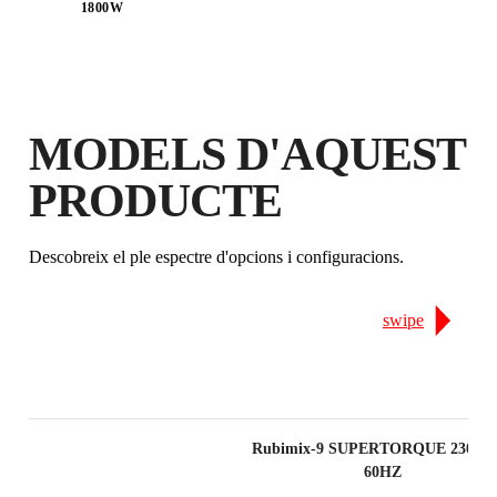
1800W
MODELS D'AQUEST
REGISTRANT AQUEST PRODUCTE
AL RUBI CLUB
PRODUCTE
GUANYA
FINS A 31
PUNTS
RUBI
Descobreix el ple espectre d'opcions i configuracions.
GARANTIA GRATUÏTA
AMPLIADA EN PRODUCTES
ELEGIBLES
swipe
Rubimix-9 SUPERTORQUE 230V 50
60HZ