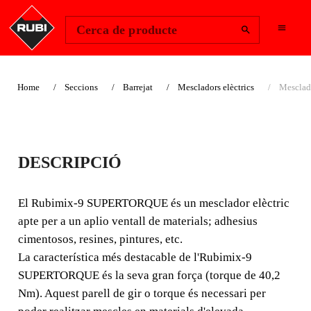
Change Region
Inicia la sessió
Cerca de producte
Home
Seccions
Barrejat
Mescladors elèctrics
Mesclad
MESCLADOR
DESCRIPCIÓ
ELÈCTRIC
RUBIMIX-9
El Rubimix-9 SUPERTORQUE és un mesclador elèctric
apte per a un aplio ventall de materials; adhesius
SUPERTORQUE
cimentosos, resines, pintures, etc.
La característica més destacable de l'Rubimix-9
MESCLADOR ELÈCTRIC
SUPERTORQUE és la seva gran força (torque de 40,2
POLIVALENT, APTE PER A
Nm). Aquest parell de gir o torque és necessari per