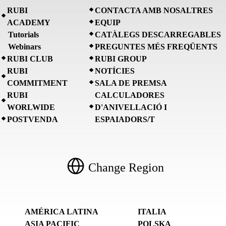
RUBI
CONTACTA AMB NOSALTRES
ACADEMY
EQUIP
Tutorials
CATÀLEGS DESCARREGABLES
Webinars
PREGUNTES MÉS FREQÜENTS
RUBI CLUB
RUBI GROUP
RUBI
NOTÍCIES
COMMITMENT
SALA DE PREMSA
RUBI
CALCULADORES
WORLWIDE
D'ANIVELLACIÓ I
POSTVENDA
ESPAIADORS/T
Change Region
AMÉRICA LATINA
ITALIA
ASIA PACIFIC
POLSKA