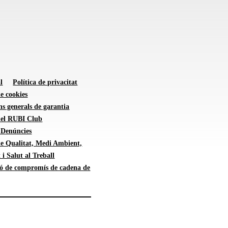
l
Política de privacitat
de cookies
s generals de garantia
 del RUBI Club
 Denúncies
de Qualitat, Medi Ambient,
 i Salut al Treball
ió de compromís de cadena de