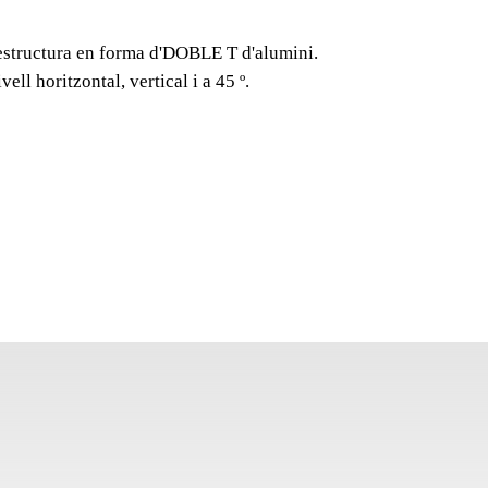
Nivells resistents a im
d'DOBLE T d'alumini. 
a estructura en forma d'DOBLE T d'alumini.
nivell horitzontal, verti
ll horitzontal, vertical i a 45 º.