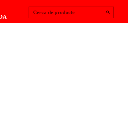
Change Region
Inicia la sessió
|
Cerca de producte
DA
LS ANTIXOC