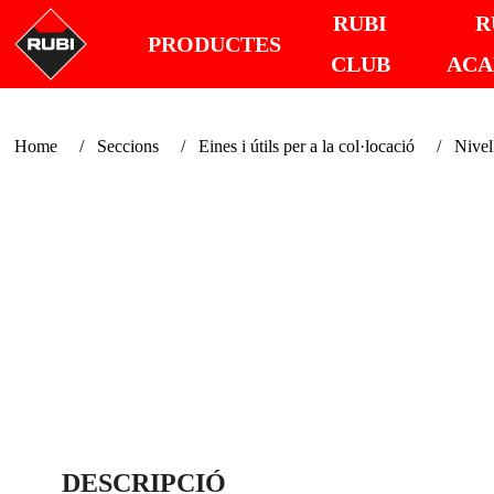
RUBI
R
PRODUCTES
CLUB
AC
Home
Seccions
Eines i útils per a la col·locació
Nivel
DESCRIPCIÓ