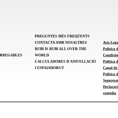
PREGUNTES MÉS FREQÜENTS
CONTACTA AMB NOSALTRES
Avís Lega
RUBI IS RUBI ALL OVER THE
Política 
ARREGABLES
WORLD
Condicion
CALCULADORES D'ANIVELLACIÓ
Política
I ESPAIADORS/T
Canal de
Política 
Seguretat
Declarac
custòdia