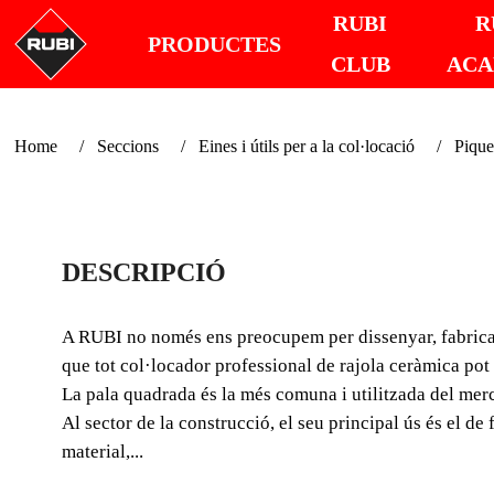
RUBI
R
PRODUCTES
CLUB
AC
Home
Seccions
Eines i útils per a la col·locació
Pique
DESCRIPCIÓ
A RUBI no només ens preocupem per dissenyar, fabricar i
que tot col·locador professional de rajola ceràmica pot 
La pala quadrada és la més comuna i utilitzada del merc
Al sector de la construcció, el seu principal ús és el de
material,...