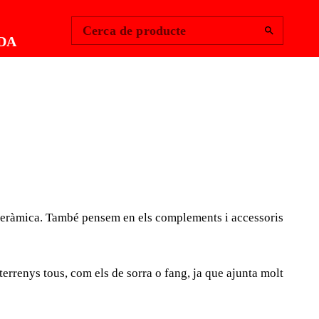
Change Region
Inicia la sessió
|
Cerca de producte
DA
QUADRADA
 CROSSA
la ceràmica. També pensem en els complements i accessoris
eocupem per dissenyar, fabricar i distribuir les
ll i col·locació de rajola ceràmica. També pensem en els
is que tot col·locador professional de rajola ceràmica
 terrenys tous, com els de sorra o fang, ja que ajunta molt