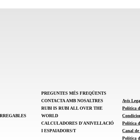
PREGUNTES MÉS FREQÜENTS
CONTACTA AMB NOSALTRES
Avís Lega
RUBI IS RUBI ALL OVER THE
Política 
ARREGABLES
WORLD
Condicion
CALCULADORES D'ANIVELLACIÓ
Política
I ESPAIADORS/T
Canal de
Política 