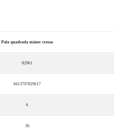
Pala quadrada mànec crossa
82961
8413797829617
6
36