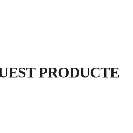
PALA
MÀNEC “T”
QUADRAD
UEST PRODUCTE
RE
G
GA
PR