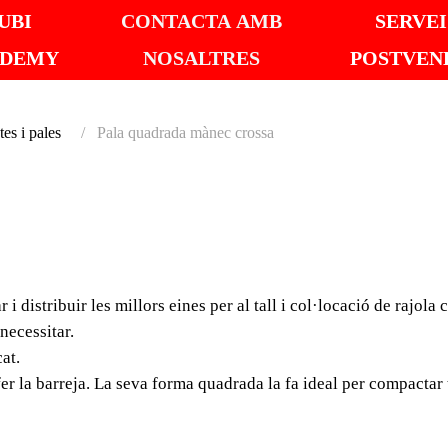
UBI
CONTACTA AMB
SERVEI
ADEMY
NOSALTRES
POSTVEN
tes i pales
Pala quadrada mànec crossa
PALA 
MÀNEC
 distribuir les millors eines per al tall i col·locació de rajo
A RUBI no només ens pr
necessitar.
millors eines per al ta
at.
complements i accessor
 fer la barreja. La seva forma quadrada la fa ideal per compactar
pot necessitar.