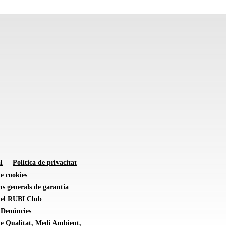
l
Política de privacitat
de cookies
s generals de garantia
 del RUBI Club
 Denúncies
de Qualitat, Medi Ambient,