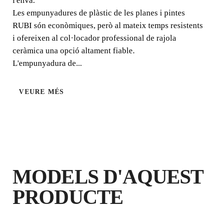
l'envà.
Les empunyadures de plàstic de les planes i pintes
RUBI són econòmiques, però al mateix temps resistents
i ofereixen al col·locador professional de rajola
ceràmica una opció altament fiable.
L'empunyadura de...
REGISTRANT AQUEST PRODUCTE
VEURE MÉS
AL RUBI CLUB
GUANYA
FINS A 2
PUNTS
RUBI
GARANTIA GRATUÏTA
AMPLIADA EN PRODUCTES
ELEGIBLES
MODELS D'AQUEST
PRODUCTE