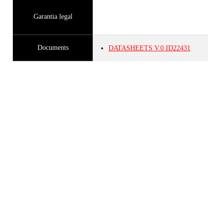
Garantia legal
Documents
DATASHEETS
V.0
ID22431