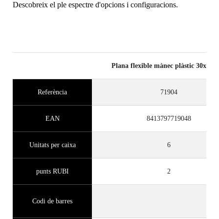
Descobreix el ple espectre d'opcions i configuracions.
Plana flexible mànec plàstic 30x14 
Referència
71904
EAN
8413797719048
Unitats per caixa
6
punts RUBI
2
Codi de barres