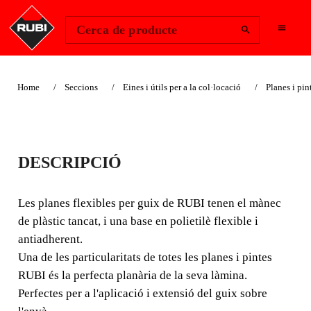
Change Region
Inicia la sessió
Cerca de producte
Home
Seccions
Eines i útils per a la col·locació
Planes i pin
PLANES PER A GUIX
DESCRIPCIÓ
Les planes flexibles per guix de RUBI tenen el mànec de
plàstic tancat, i una base en polietilè flexible i
Les planes flexibles per guix de RUBI tenen el mànec
antiadherent.
de plàstic tancat, i una base en polietilè flexible i
antiadherent.
Una de les particularitats de totes les planes i pintes
RUBI és la perfecta planària de la seva làmina.
Perfectes per a l'aplicació i extensió del guix sobre