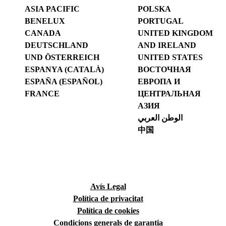
ASIA PACIFIC
POLSKA
BENELUX
PORTUGAL
CANADA
UNITED KINGDOM
DEUTSCHLAND
AND IRELAND
UND ÖSTERREICH
UNITED STATES
ESPANYA (CATALÀ)
ВОСТОЧНАЯ
ESPAÑA (ESPAÑOL)
ЕВРОПА И
FRANCE
ЦЕНТРАЛЬНАЯ
АЗИЯ
الوطن العربي
中国
Avís Legal
Política de privacitat
Política de cookies
Condicions generals de garantia