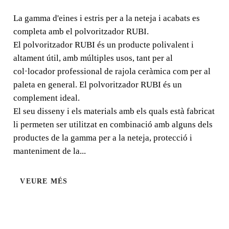
La gamma d'eines i estris per a la neteja i acabats es
completa amb el polvoritzador RUBI. El polvoritzador
La gamma d'eines i estris per a la neteja i acabats es
RUBI és un producte polivalent i altament útil, amb
completa amb el polvoritzador RUBI.
múltiples usos, tant per al col·locador professional de
El polvoritzador RUBI és un producte polivalent i
rajola ceràmica com per al paleta en general. El
altament útil, amb múltiples usos, tant per al
polvoritzador RUBI és un complement ideal.
col·locador professional de rajola ceràmica com per al
paleta en general. El polvoritzador RUBI és un
complement ideal.
El seu disseny i els materials amb els quals està fabricat
li permeten ser utilitzat en combinació amb alguns dels
productes de la gamma per a la neteja, protecció i
manteniment de la...
VEURE MÉS