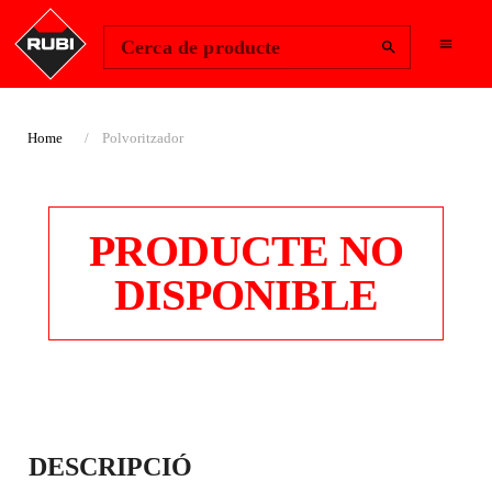
Change Region
Inicia la sessió
Cerca de producte
Home
Polvoritzador
PRODUCTE NO
DISPONIBLE
POLVORITZADOR
DESCRIPCIÓ