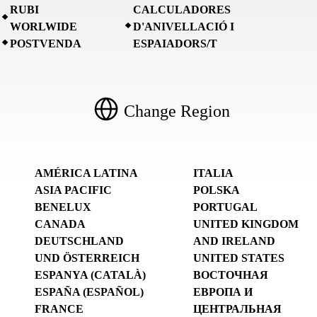
RUBI
CALCULADORES
WORLWIDE
D'ANIVELLACIÓ I
POSTVENDA
ESPAIADORS/T
Change Region
AMÉRICA LATINA
ITALIA
ASIA PACIFIC
POLSKA
BENELUX
PORTUGAL
CANADA
UNITED KINGDOM
DEUTSCHLAND
AND IRELAND
UND ÖSTERREICH
UNITED STATES
ESPANYA (CATALÀ)
ВОСТОЧНАЯ
ESPAÑA (ESPAÑOL)
ЕВРОПА И
FRANCE
ЦЕНТРАЛЬНАЯ