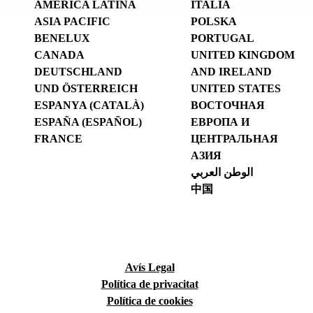
AMÉRICA LATINA
ITALIA
ASIA PACIFIC
POLSKA
BENELUX
PORTUGAL
CANADA
UNITED KINGDOM
DEUTSCHLAND
AND IRELAND
UND ÖSTERREICH
UNITED STATES
ESPANYA (CATALÀ)
ВОСТОЧНАЯ
ESPAÑA (ESPAÑOL)
ЕВРОПА И
FRANCE
ЦЕНТРАЛЬНАЯ
АЗИЯ
الوطن العربي
中国
Avís Legal
Política de privacitat
Política de cookies