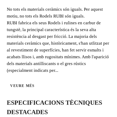
No tots els materials ceràmics són iguals. Per aquest
No tots els materials ceràmics són iguals. Per aquest
motiu, no tots els Rodels RUBI són iguals.
motiu, no tots els Rodels RUBI són iguals. RUBI fabrica
RUBI fabrica els seus Rodels i rulines en carbur de
els seus Rodels i rulines en carbur de tungstè, la principal
tungstè, la principal característica és la seva alta
característica és la seva alta resistència al desgast per
resistència al desgast per fricció. La majoria dels
fricció.
materials ceràmics que, històricament, s'han utlitzat per
al revestiment de superfícies, han fet servir esmalts i
acabats llisos i, amb rugositats mínimes. Amb l'aparició
dels materials antilliscants o el gres rústics
(especialment indicats per...
VEURE MÉS
ESPECIFICACIONS TÈCNIQUES
DESTACADES