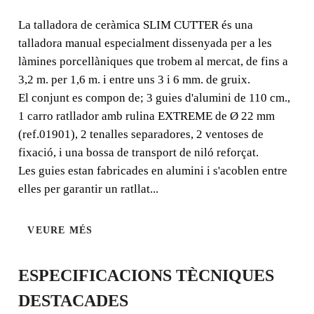
CUTTER
La talladora de ceràmica SLIM CUTTER és una
talladora manual especialment dissenyada per a les
SISTEMA DE TALL MANUAL
làmines porcellàniques que trobem al mercat, de fins a
AMB GUIES
3,2 m. per 1,6 m. i entre uns 3 i 6 mm. de gruix.
El conjunt es compon de; 3 guies d'alumini de 110 cm.,
CONNECTABLES.
1 carro ratllador amb rulina EXTREME de Ø 22 mm
(ref.01901), 2 tenalles separadores, 2 ventoses de
La talladora de ceràmica SLIM CUTTER és una talladora
manual especialment dissenyada per a les làmines
fixació, i una bossa de transport de niló reforçat.
porcellàniques que trobem al mercat, de fins a 3,2 m. per
Les guies estan fabricades en alumini i s'acoblen entre
1,6 m. i entre uns 3 i 6 mm. de gruix. El conjunt es
elles per garantir un ratllat...
compon de; 3 guies d'alumini de 110 cm., 1 carro
ratllador amb rulina EXTREME de Ø 22 mm
VEURE MÉS
(ref.01901), 2 tenalles separadores, 2 ventoses de fixació,
i una bossa de transport de niló reforçat.
ESPECIFICACIONS TÈCNIQUES
DESTACADES