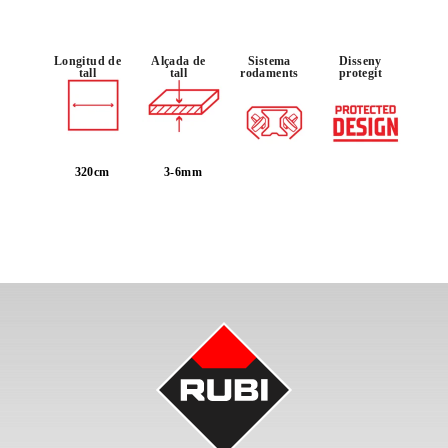
Longitud de
Alçada de
Sistema
Disseny
tall
tall
rodaments
protegit
320cm
3-6mm