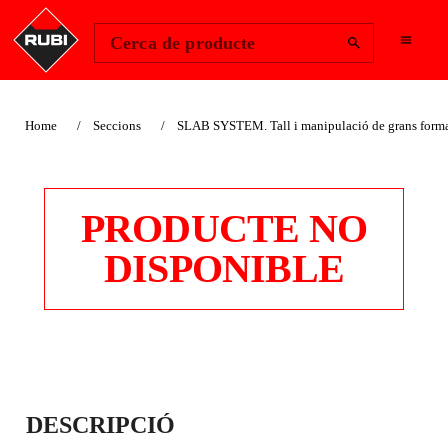
Change Region
Inicia la sessió
Cerca de producte
Home
Seccions
SLAB SYSTEM. Tall i manipulació de grans forma
PRODUCTE NO
DISPONIBLE
TALLADORA
DESCRIPCIÓ
MANUAL SLIM