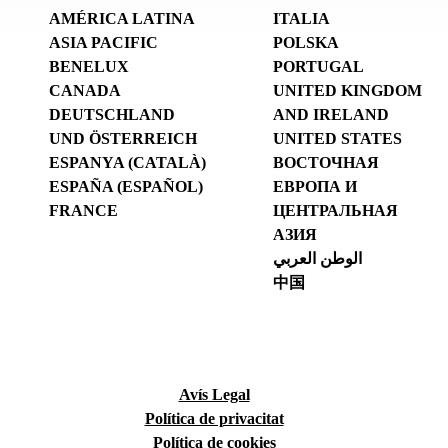
AMÉRICA LATINA
ITALIA
ASIA PACIFIC
POLSKA
BENELUX
PORTUGAL
CANADA
UNITED KINGDOM
DEUTSCHLAND
AND IRELAND
UND ÖSTERREICH
UNITED STATES
ESPANYA (CATALÀ)
ВОСТОЧНАЯ
ESPAÑA (ESPAÑOL)
ЕВРОПА И
FRANCE
ЦЕНТРАЛЬНАЯ
АЗИЯ
الوطن العربي
中国
Avís Legal
Política de privacitat
Política de cookies