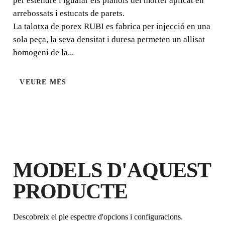
per estendre i igualar els plànols del morter aplicat en
arrebossats i estucats de parets.
La talotxa de porex RUBI es fabrica per injecció en una
sola peça, la seva densitat i duresa permeten un allisat
homogeni de la...
VEURE MÉS
REGISTRANT AQUEST PRODUCTE
AL RUBI CLUB
GUANYA
FINS A 1
PUNTS
RUBI
GARANTIA GRATUÏTA
MODELS D'AQUEST
AMPLIADA EN PRODUCTES
ELEGIBLES
PRODUCTE
Descobreix el ple espectre d'opcions i configuracions.