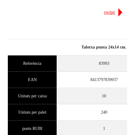
swipe
Talotxa punta 24x14 cm.
Referència
83993
EAN
8413797839937
Unitats per caixa
10
Unitats per palet
240
punts RUBI
1