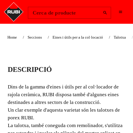
Change Region
Inicia la sessió
Cerca de producte
Home
Seccions
Eines i útils per a la col·locació
Talotxa
TALOTXA DE
DESCRIPCIÓ
POREX
Dins de la gamma d'eines i útils per al col·locador de
Dins de la gamma d'eines i útils per al col·locador de
rajola ceràmica, RUBI disposa també d'algunes eines
rajola ceràmica, RUBI disposa també d'algunes eines
destinades a altres sectors de la construcció.
destinades a altres sectors de la construcció.
Un clar exemple d'aquesta varietat són les talotxes de
porex RUBI.
La talotxa, també coneguda com remolinador, s'utilitza