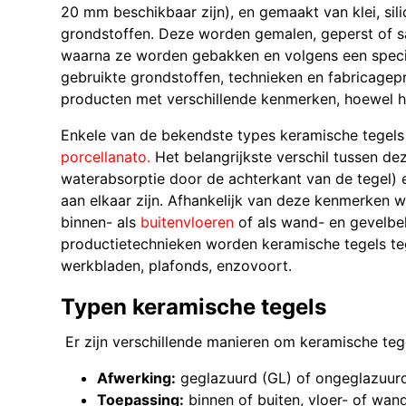
20 mm beschikbaar zijn), en gemaakt van klei, sili
grondstoffen. Deze worden gemalen, geperst of 
waarna ze worden gebakken en volgens een speci
gebruikte grondstoffen, technieken en fabricagepr
producten met verschillende kenmerken, hoewel he
Enkele van de bekendste types keramische tegels
porcellanato.
Het belangrijkste verschil tussen de
waterabsorptie door de achterkant van de tegel)
aan elkaar zijn. Afhankelijk van deze kenmerken 
binnen- als
buitenvloeren
of als wand- en gevelbek
productietechnieken worden keramische tegels t
werkbladen, plafonds, enzovoort.
Typen keramische tegels
Er zijn verschillende manieren om keramische tegel
Afwerking:
geglazuurd (GL) of ongeglazuur
Toepassing:
binnen of buiten, vloer- of wand