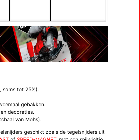
, soms tot 25%).
tweemaal gebakken.
en decoraties.
schaal van Mohs).
lsnijders geschikt zoals de tegelsnijders uit
AST
of
SPEED-MAGNET
, met een snijwieltje