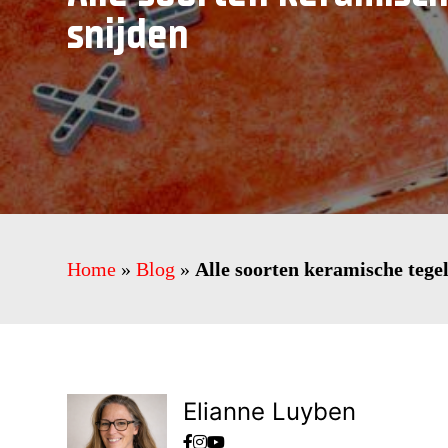
snijden
Home
»
Blog
»
Alle soorten keramische tegel
Elianne Luyben