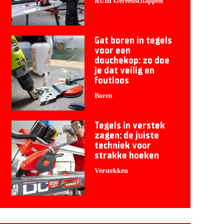
RUBI Gereedschappen
Gat boren in tegels
voor een
douchekop: zo doe
je dat veilig en
foutloos
Boren
Tegels in verstek
zagen: de juiste
techniek voor
strakke hoeken
Verstekken