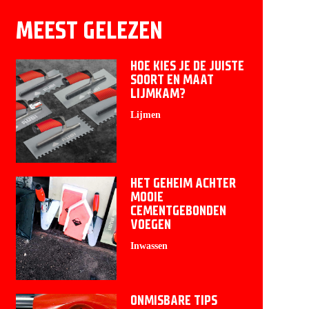
MEEST GELEZEN
HOE KIES JE DE JUISTE
SOORT EN MAAT
LIJMKAM?
Lijmen
HET GEHEIM ACHTER
MOOIE
CEMENTGEBONDEN
VOEGEN
Inwassen
ONMISBARE TIPS