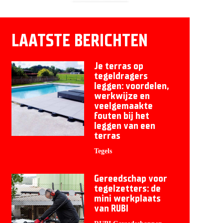
LAATSTE BERICHTEN
Je terras op
tegeldragers
leggen: voordelen,
werkwijze en
veelgemaakte
fouten bij het
leggen van een
terras
Tegels
Gereedschap voor
tegelzetters: de
mini werkplaats
van RUBI