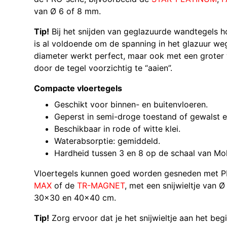
van Ø 6 of 8 mm.
Tip!
Bij het snijden van geglazuurde wandtegels ho
is al voldoende om de spanning in het glazuur weg 
diameter werkt perfect, maar ook met een groter w
door de tegel voorzichtig te “aaien”.
Compacte vloertegels
Geschikt voor binnen- en buitenvloeren.
Geperst in semi-droge toestand of gewalst 
Beschikbaar in rode of witte klei.
Waterabsorptie: gemiddeld.
Hardheid tussen 3 en 8 op de schaal van Mo
Vloertegels kunnen goed worden gesneden met P
MAX
of de
TR-MAGNET
, met een snijwieltje van 
30×30 en 40×40 cm.
Tip!
Zorg ervoor dat je het snijwieltje aan het beg