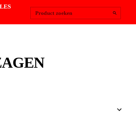
Change Region
Inloggen
|
LES
Product zoeken
ZAGEN