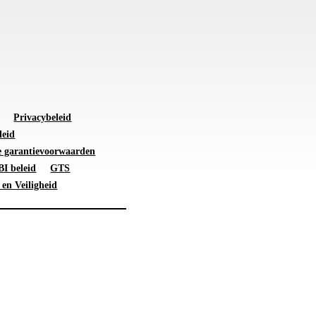
Privacybeleid
leid
 garantievoorwaarden
I beleid
GTS
 en Veiligheid