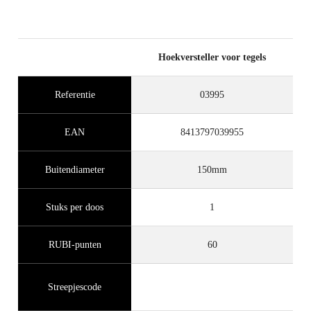
VERLENGD OP IN
AANMERKING KOMENDE
PRODUCTEN
Hoekversteller voor tegels
Referentie
03995
EAN
8413797039955
Buitendiameter
150mm
Stuks per doos
1
RUBI-punten
60
Streepjescode