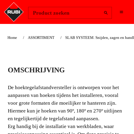
Change Region
Inloggen
Product zoeken
Home
ASSORTIMENT
SLAB SYSTEEM. Snijden, zagen en handli
HOEKVERSTELLER
OMSCHRIJVING
VOOR TEGELS
De hoektegelafstandversteller is ontworpen voor het
De hoektegelafstandversteller is ontworpen voor het
aanpassen van hoeken tijdens het installeren, vooral
aanpassen van hoeken tijdens het installeren, vooral voor
voor grote formaten die moeilijker te hanteren zijn.
grote formaten die moeilijker te hanteren zijn.
Hiermee kun je hoeken van 90º, 180º en 270º uitlijnen
en tegelijkertijd de tegelafstand aanpassen.
Erg handig bij de installatie van werkbladen, waar