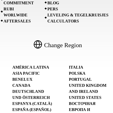
COMMITMENT
BLOG
RUBI
PERS
WORLWIDE
LEVELING & TEGELKRUISJES
AFTERSALES
CALCULATORS
Change Region
AMÉRICA LATINA
ITALIA
ASIA PACIFIC
POLSKA
BENELUX
PORTUGAL
CANADA
UNITED KINGDOM
DEUTSCHLAND
AND IRELAND
UND ÖSTERREICH
UNITED STATES
ESPANYA (CATALÀ)
ВОСТОЧНАЯ
ESPAÑA (ESPAÑOL)
ЕВРОПА И