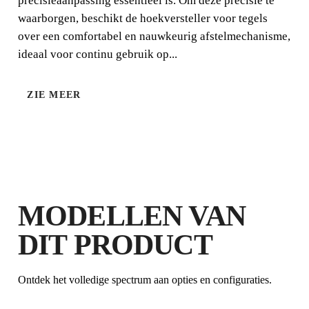
precisieaanpassing essentieel is. Om deze precisie te
waarborgen, beschikt de hoekversteller voor tegels
over een comfortabel en nauwkeurig afstelmechanisme,
MEERHOEK
ideaal voor continu gebruik op...
ZIE MEER
MODELLEN VAN
DOOR DIT PRODUCT TE
DIT PRODUCT
REGISTREREN BIJ DE CLUB RUBI
VERDIEN
TOT 60
RUBI
PUNTEN
Ontdek het volledige spectrum aan opties en configuraties.
GRATIS GARANTIE