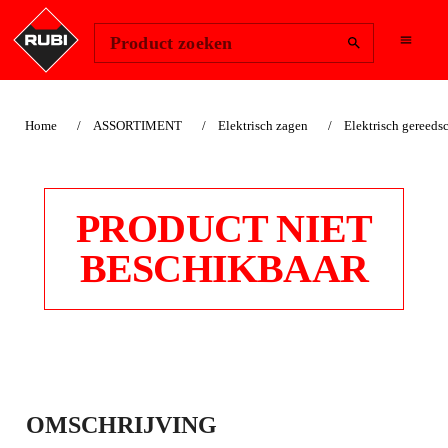
Change Region
Inloggen
Product zoeken
Home
ASSORTIMENT
Elektrisch zagen
Elektrisch gereeds
PRODUCT NIET
BESCHIKBAAR
AS-25 STOFZUIGER
OMSCHRIJVING