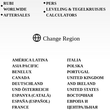
RUBI
PERS
WORLWIDE
LEVELING & TEGELKRUISJES
AFTERSALES
CALCULATORS
Change Region
AMÉRICA LATINA
ITALIA
ASIA PACIFIC
POLSKA
BENELUX
PORTUGAL
CANADA
UNITED KINGDOM
DEUTSCHLAND
AND IRELAND
UND ÖSTERREICH
UNITED STATES
ESPANYA (CATALÀ)
ВОСТОЧНАЯ
ESPAÑA (ESPAÑOL)
ЕВРОПА И
FRANCE
ЦЕНТРАЛЬНАЯ