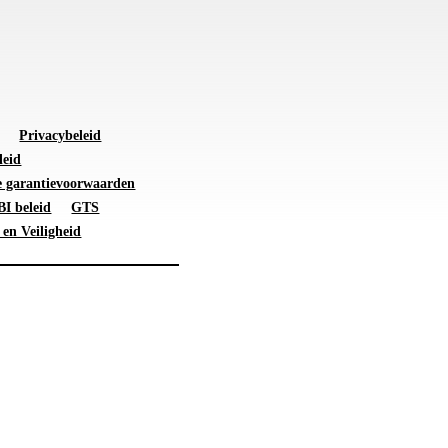
Privacybeleid
leid
 garantievoorwaarden
I beleid
GTS
 en Veiligheid