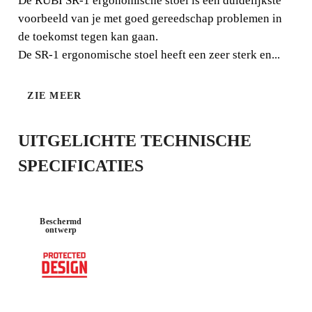
De RUBI SR-1 ergonomische stoel is een duidelijkste
voorbeeld van je met goed gereedschap problemen in
de toekomst tegen kan gaan.
HOOG
HARDE
DRAAGVER
OPPERVLA
De SR-1 ergonomische stoel heeft een zeer sterk en...
MOGEN
KKEN
130kg
ZIE MEER
UITGELICHTE TECHNISCHE
SPECIFICATIES
Beschermd
ontwerp
DOOR DIT PRODUCT TE
REGISTREREN BIJ DE CLUB RUBI
VERDIEN
TOT 42
RUBI
PUNTEN
GRATIS GARANTIE