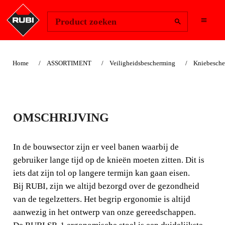
Change Region
Inloggen
Product zoeken
Home
ASSORTIMENT
Veiligheidsbescherming
Kniebesche
ERGONOMISCHE
OMSCHRIJVING
STOEL SR-1
In de bouwsector zijn er veel banen waarbij de
In de bouwsector zijn er veel banen waarbij de gebruiker
gebruiker lange tijd op de knieën moeten zitten. Dit is
lange tijd op de knieën moeten zitten. Dit is iets dat zijn
iets dat zijn tol op langere termijn kan gaan eisen.
tol op langere termijn kan gaan eisen.
Bij RUBI, zijn we altijd bezorgd over de gezondheid
van de tegelzetters. Het begrip ergonomie is altijd
aanwezig in het ontwerp van onze gereedschappen.