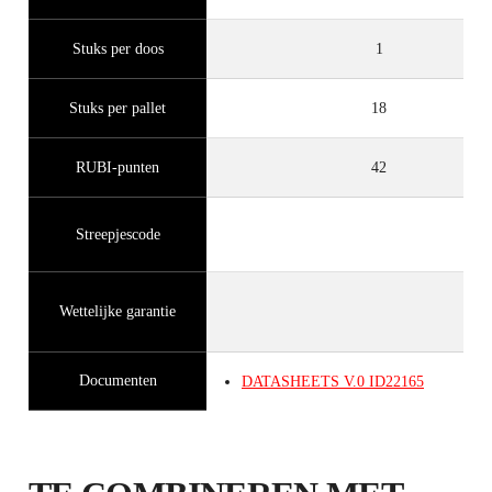
Stuks per doos
1
Stuks per pallet
18
RUBI-punten
42
Streepjescode
Wettelijke garantie
Documenten
DATASHEETS
V.0
ID22165