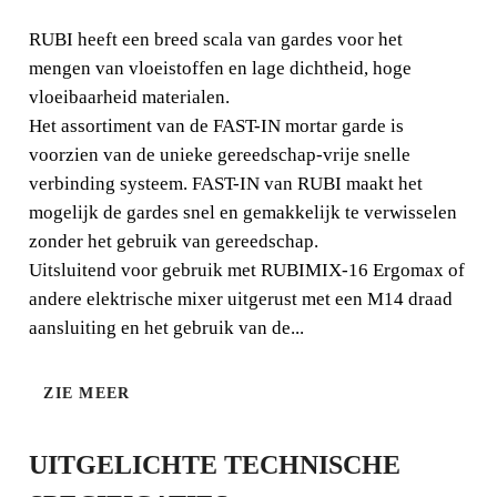
ALENGARDE
RUBI heeft een breed scala van gardes voor het
mengen van vloeistoffen en lage dichtheid, hoge
RUBI heeft een breed scala van gardes voor het mengen
vloeibaarheid materialen.
van vloeistoffen en lage dichtheid, hoge vloeibaarheid
Het assortiment van de FAST-IN mortar garde is
materialen.
voorzien van de unieke gereedschap-vrije snelle
verbinding systeem. FAST-IN van RUBI maakt het
mogelijk de gardes snel en gemakkelijk te verwisselen
zonder het gebruik van gereedschap.
Uitsluitend voor gebruik met RUBIMIX-16 Ergomax of
andere elektrische mixer uitgerust met een M14 draad
aansluiting en het gebruik van de...
ZIE MEER
UITGELICHTE TECHNISCHE