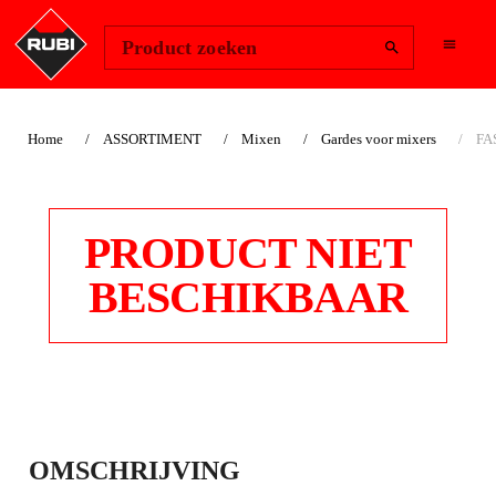
Change Region
Inloggen
Product zoeken
Home
ASSORTIMENT
Mixen
Gardes voor mixers
FAS
PRODUCT NIET
BESCHIKBAAR
FAST-IN
OMSCHRIJVING
VLOEIBAREMATERI