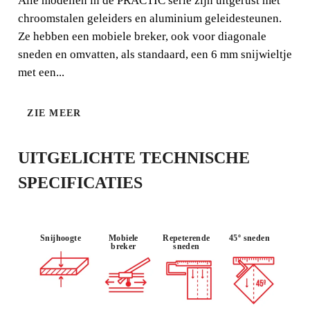
Alle modellen in de PRACTIC serie zijn uitgerust met
van wand- en vloertegels.
chroomstalen geleiders en aluminium geleidesteunen.
Ze hebben een mobiele breker, ook voor diagonale
sneden en omvatten, als standaard, een 6 mm snijwieltje
met een...
ZIE MEER
GEBRUIK :
MATERIAAL
LICHT IN
OCCASIONE
: HARDE
GEWICHT
UITGELICHTE TECHNISCHE
EL
TEGEL
SPECIFICATIES
Snijhoogte
Mobiele
Repeterende
45º sneden
breker
sneden