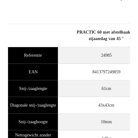
PRACTIC 60 met afstelhaak en
zijaanslag van 45 °
Referentie
24985
EAN
8413797249859
Snij-/zaaglengte
61cm
Diagonale snij-/zaaglengte
43x43cm
Snij-/zaaghoogte
10mm
Nettogewicht zonder