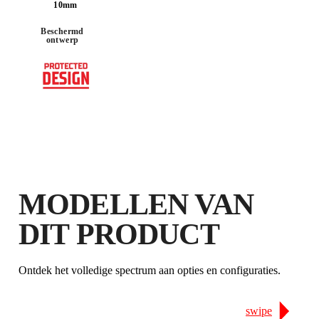
10mm
DOOR DIT PRODUCT TE
REGISTREREN BIJ DE CLUB RUBI
Beschermd
ontwerp
VERDIEN
TOT 11
RUBI
PUNTEN
GRATIS GARANTIE
VERLENGD OP IN
AANMERKING KOMENDE
PRODUCTEN
MODELLEN VAN
DIT PRODUCT
Ontdek het volledige spectrum aan opties en configuraties.
swipe