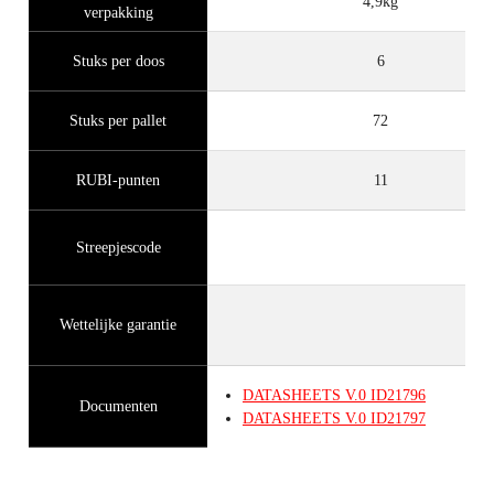
4,9kg
verpakking
Stuks per doos
6
Stuks per pallet
72
RUBI-punten
11
Streepjescode
Wettelijke garantie
DATASHEETS
V.0
ID21796
Documenten
DATASHEETS
V.0
ID21797