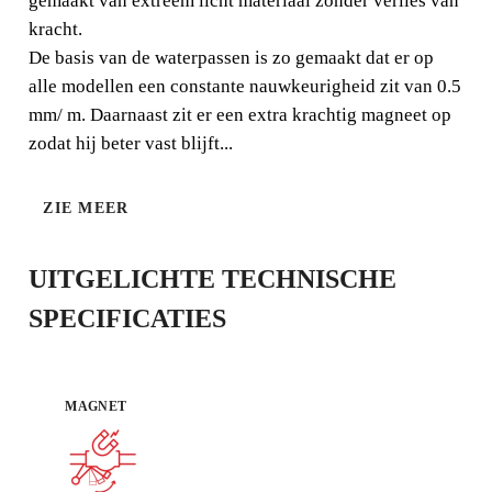
gemaakt van extreem licht materiaal zonder verlies van
kracht.
De basis van de waterpassen is zo gemaakt dat er op
alle modellen een constante nauwkeurigheid zit van 0.5
mm/ m. Daarnaast zit er een extra krachtig magneet op
zodat hij beter vast blijft...
ZIE MEER
UITGELICHTE TECHNISCHE
DOOR DIT PRODUCT TE
REGISTREREN BIJ DE CLUB RUBI
SPECIFICATIES
VERDIEN
TOT 6
RUBI
PUNTEN
GRATIS GARANTIE
MAGNET
VERLENGD OP IN
AANMERKING KOMENDE
PRODUCTEN