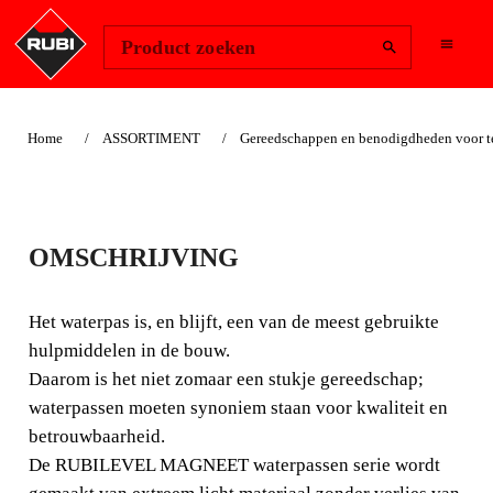
Change Region
Inloggen
Product zoeken
Home
ASSORTIMENT
Gereedschappen en benodigdheden voor te
RUBILEVEL
OMSCHRIJVING
MAGNEET
WATERPAS
Het waterpas is, en blijft, een van de meest gebruikte
hulpmiddelen in de bouw.
Het waterpas is, en blijft, een van de meest gebruikte
Daarom is het niet zomaar een stukje gereedschap;
hulpmiddelen in de bouw. Daarom is het niet zomaar een
waterpassen moeten synoniem staan voor kwaliteit en
stukje gereedschap; waterpassen moeten synoniem staan
betrouwbaarheid.
voor kwaliteit en betrouwbaarheid.
De RUBILEVEL MAGNEET waterpassen serie wordt