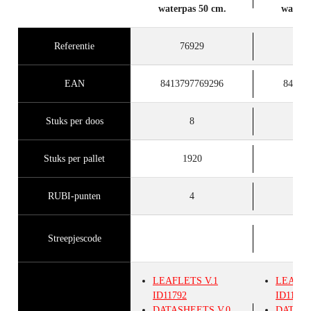
waterpas 50 cm.
waterp
Referentie
76929
7
EAN
8413797769296
84137
Stuks per doos
8
Stuks per pallet
1920
RUBI-punten
4
Streepjescode
LEAFLETS
V.1
LEAFL
ID11792
ID11792
DATASHEETS
V.0
DATAS