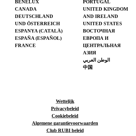
BENELUX
PORTUGAL
CANADA
UNITED KINGDOM
DEUTSCHLAND
AND IRELAND
UND ÖSTERREICH
UNITED STATES
ESPANYA (CATALÀ)
ВОСТОЧНАЯ
ESPAÑA (ESPAÑOL)
ЕВРОПА И
FRANCE
ЦЕНТРАЛЬНАЯ
АЗИЯ
الوطن العربي
中国
Wettelijk
Privacybeleid
Cookiebeleid
Algemene garantievoorwaarden
Club RUBI beleid