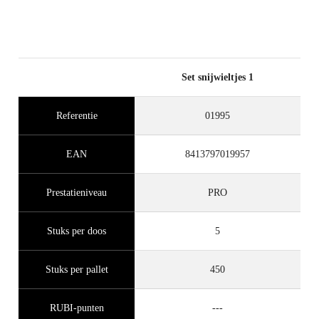
Set snijwieltjes 1
Referentie
01995
EAN
8413797019957
Prestatieniveau
PRO
Stuks per doos
5
Stuks per pallet
450
RUBI-punten
---