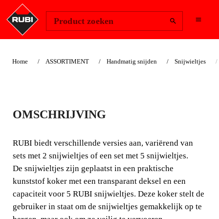
Change Region
Inloggen
Product zoeken
Home
ASSORTIMENT
Handmatig snijden
Snijwieltjes
SET SNIJWIELTJES 1
OMSCHRIJVING
RUBI biedt verschillende versies aan, variërend van sets
met 2 snijwieltjes of een set met 5 snijwieltjes. De
RUBI biedt verschillende versies aan, variërend van
snijwieltjes zijn geplaatst in een praktische kunststof
sets met 2 snijwieltjes of een set met 5 snijwieltjes.
koker met een transparant deksel en een capaciteit voor 5
De snijwieltjes zijn geplaatst in een praktische
RUBI snijwieltjes.
kunststof koker met een transparant deksel en een
capaciteit voor 5 RUBI snijwieltjes. Deze koker stelt de
gebruiker in staat om de snijwieltjes gemakkelijk op te