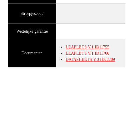
Streepjescode
Wettelijke garantie
LEAFLETS
V.1
ID11755
Documenten
LEAFLETS
V.1
ID11766
DATASHEETS
V.0
ID22209