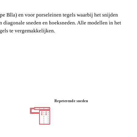
SNIJDERS
pe Blla) en voor porseleinen tegels waarbij het snijden
JPLANK MET EEN MOBIEL
n diagonale sneden en hoeksneden. Alle modellen in het
HANISME.
gels te vergemakkelijken.
 professionals de beste keuze voor het intensief
els (type Blll), gres (type Blla) en voor porseleinen
den extra kracht kost (type Bla).
Repeterende sneden