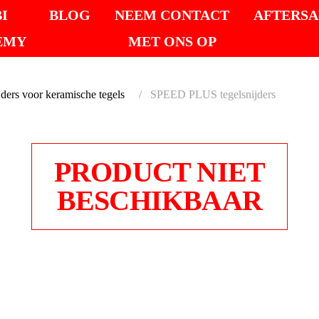
I
BLOG
NEEM CONTACT
AFTERSA
EMY
MET ONS OP
jders voor keramische tegels
SPEED PLUS tegelsnijders
PRODUCT NIET
BESCHIKBAAR
SPEED