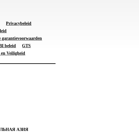
Privacybeleid
leid
 garantievoorwaarden
I beleid
GTS
 en Veiligheid
ЛЬНАЯ АЗИЯ