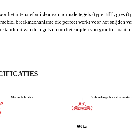
TEGEL
 het intensief snijden van normale tegels (type Blll), gres (ty
TEGELSNI
 mobiel breekmechanisme die perfect werkt voor het snijden va
BREEKMEC
tabiliteit van de tegels en om het snijden van grootformaat te
De SPEED PLUS is voor
snijden van normale teg
tegels waarbij het snij
IFICATIES
Mobiele breker
Scheidingstransformator
600kg