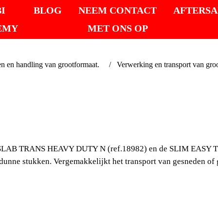
I
BLOG
NEEM CONTACT
AFTERSA
EMY
MET ONS OP
en handling van grootformaat.
Verwerking en transport van gro
SUPPL
VACU
in de SLAB TRANS HEAVY DUTY N (ref.18982) en de SLIM EA
DWAR
r dunne stukken. Vergemakkelijkt het transport van gesneden of 
Extra zuignap om op 
HEAVY DUTY N (ref.
+ DWARSBALKENSET 