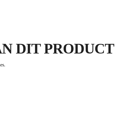
N DIT PRODUCT
es.
DO
RU
V
GR
A