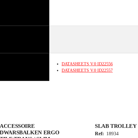
DATASHEETS
V.0
ID22556
DATASHEETS
V.0
ID22557
ACCESSOIRE
SLAB TROLLEY
DWARSBALKEN ERGO
Ref:
18934