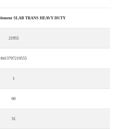
pplement SLAB TRANS HEAVY DUTY
21955
8413797219555
1
60
31