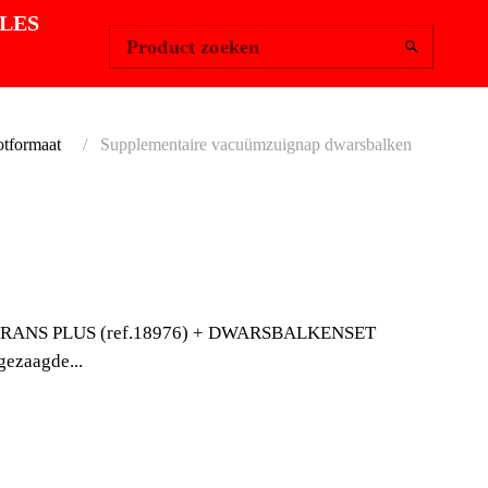
Change Region
Inloggen
|
LES
Product zoeken
otformaat
Supplementaire vacuümzuignap dwarsbalken
EMENTAIRE
ÜMZUIGNAP
SY TRANS PLUS (ref.18976) + DWARSBALKENSET
SBALKEN
gezaagde...
de dwarsbalken te plaatsen in de SLAB TRANS
18982) en de SLIM EASY TRANS PLUS (ref.18976)
(ref.18819).