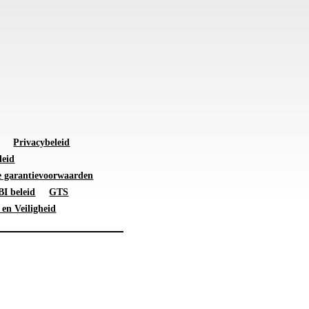
Privacybeleid
leid
 garantievoorwaarden
I beleid
GTS
 en Veiligheid