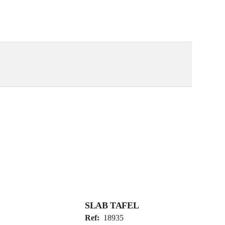
SLAB TAFEL
Ref:
18935