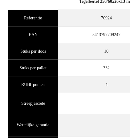
Tegelbeitel 250/60x26x13 mm
Referentie
70924
EAN
8413797709247
Stuks per doos
10
Stuks per pallet
332
RUBI-punten
4
Streepjescode
Wettelijke garantie