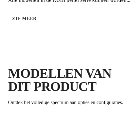
Alle modellen in de RUBI beitel serie kunnen worden...
ZIE MEER
DOOR DIT PRODUCT TE
REGISTREREN BIJ DE CLUB RUBI
VERDIEN
TOT 4
RUBI
MODELLEN VAN
PUNTEN
DIT PRODUCT
GRATIS GARANTIE
VERLENGD OP IN
AANMERKING KOMENDE
Ontdek het volledige spectrum aan opties en configuraties.
PRODUCTEN