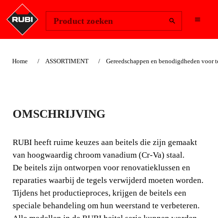
Change Region
Inloggen
Product zoeken
Home
ASSORTIMENT
Gereedschappen en benodigdheden voor te
TEGELBEITELS
OMSCHRIJVING
RUBI heeft ruime keuzes aan beitels die zijn gemaakt
van hoogwaardig chroom vanadium (Cr-Va) staal.
RUBI heeft ruime keuzes aan beitels die zijn gemaakt
van hoogwaardig chroom vanadium (Cr-Va) staal.
De beitels zijn ontworpen voor renovatieklussen en
reparaties waarbij de tegels verwijderd moeten worden.
Tijdens het productieproces, krijgen de beitels een
speciale behandeling om hun weerstand te verbeteren.