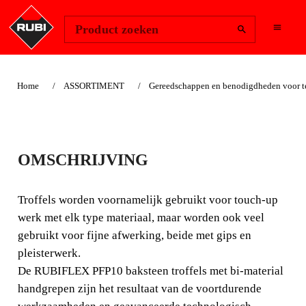
Change Region
Inloggen
Product zoeken
Home
ASSORTIMENT
Gereedschappen en benodigdheden voor te
TROFFEL MET
OMSCHRIJVING
RUBIFLEX
HANDGREEP PFP10
Troffels worden voornamelijk gebruikt voor touch-up
werk met elk type materiaal, maar worden ook veel
Troffels worden voornamelijk gebruikt voor touch-up
gebruikt voor fijne afwerking, beide met gips en
werk met elk type materiaal, maar worden ook veel
pleisterwerk.
gebruikt voor fijne afwerking, beide met gips en
De RUBIFLEX PFP10 baksteen troffels met bi-material
pleisterwerk.
handgrepen zijn het resultaat van de voortdurende