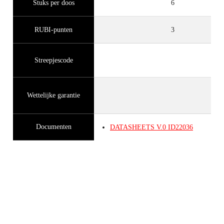
Stuks per doos
6
RUBI-punten
3
Streepjescode
Wettelijke garantie
Documenten
DATASHEETS
V.0
ID22036