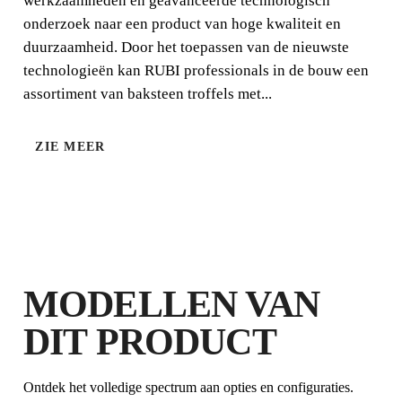
werkzaamheden en geavanceerde technologisch
onderzoek naar een product van hoge kwaliteit en
duurzaamheid. Door het toepassen van de nieuwste
technologieën kan RUBI professionals in de bouw een
assortiment van baksteen troffels met...
ZIE MEER
DOOR DIT PRODUCT TE
REGISTREREN BIJ DE CLUB RUBI
VERDIEN
TOT 3
RUBI
PUNTEN
MODELLEN VAN
GRATIS GARANTIE
DIT PRODUCT
VERLENGD OP IN
AANMERKING KOMENDE
PRODUCTEN
Ontdek het volledige spectrum aan opties en configuraties.