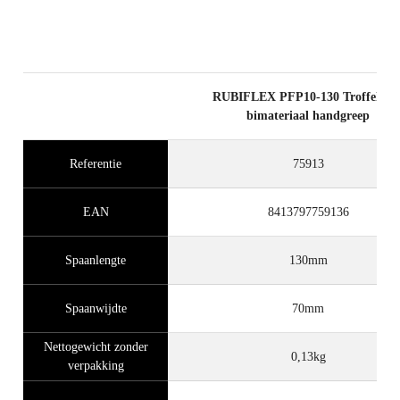
RUBIFLEX PFP10-130 Troffel me
bimateriaal handgreep
Referentie
75913
EAN
8413797759136
Spaanlengte
130mm
Spaanwijdte
70mm
Nettogewicht zonder
0,13kg
verpakking