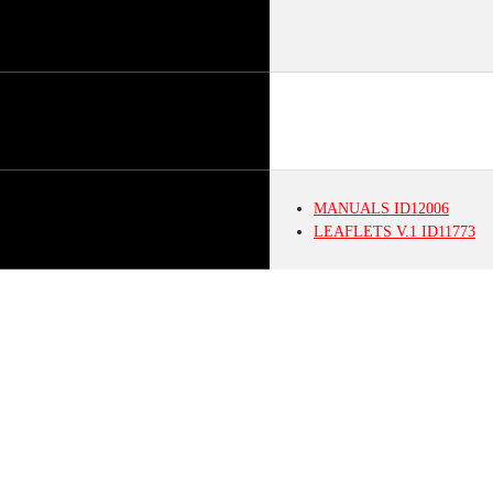
MANUALS
ID12006
LEAFLETS
V.1
ID11773