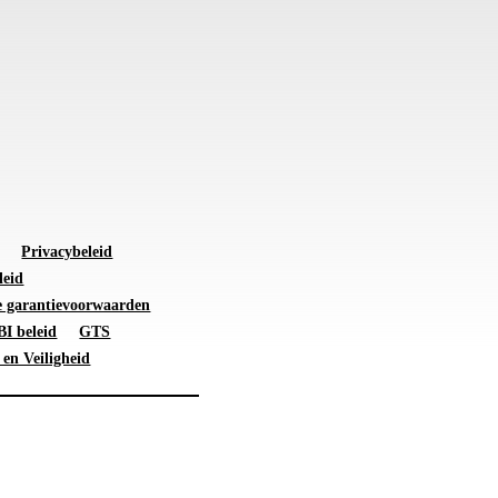
Privacybeleid
leid
 garantievoorwaarden
I beleid
GTS
 en Veiligheid