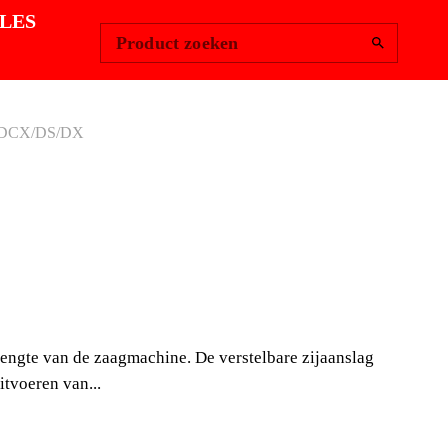
Change Region
Inloggen
|
LES
Product zoeken
DCX/DS/DX
ELBARE
LHAAK LANG.
X/DS/DX
 lengte van de zaagmachine. De verstelbare zijaanslag
cm (54822) vergemakkelijkt het leggen van het keramiek
itvoeren van...
arge. Dit accessoire is compatibel met modellen van de
ines (versies na 2013).