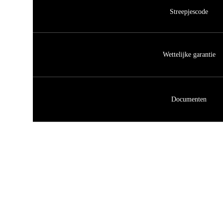
Streepjescode
Wettelijke garantie
Documenten