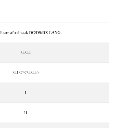
elbare afstelhaak DC/DS/DX LANG.
54844
8413797548440
1
11