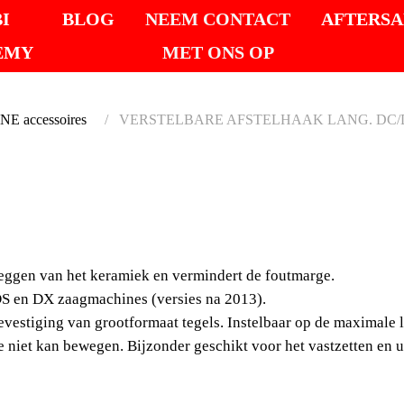
I
BLOG
NEEM CONTACT
AFTERSA
EMY
MET ONS OP
 accessoires
VERSTELBARE AFSTELHAAK LANG. DC/
VERST
AFSTE
leggen van het keramiek en vermindert de foutmarge.
DC/DC
DS en DX zaagmachines (versies na 2013).
bevestiging van grootformaat tegels. Instelbaar op de maximale
De zijaanslag van 50 
e niet kan bewegen. Bijzonder geschikt voor het vastzetten en u
en vermindert de foutm
DC/DS en DX zaagmach