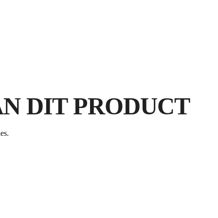
N DIT PRODUCT
DO
es.
RU
V
GR
A