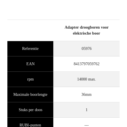
Adapter droogboren voor
elektrische boor
Referentie
05976
EAN
8413797059762
rpm
14000 max.
Maximale boorlengte
36mm
Stuks per doos
1
RUBI-punten
---