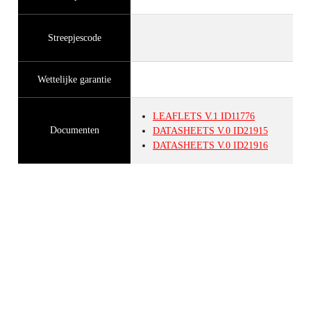
Streepjescode
Wettelijke garantie
LEAFLETS
V.1
ID11776
Documenten
DATASHEETS
V.0
ID21915
DATASHEETS
V.0
ID21916