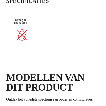
SPECIFICATIES
Droog te
BOORMACH
gebruiken
MATERIAAL
HAAKSE
INE
: EXTREEM
SLIJPER
ZONDER
HARD
KLOPSTAND
MODELLEN VAN
DIT PRODUCT
Ontdek het volledige spectrum aan opties en configuraties.