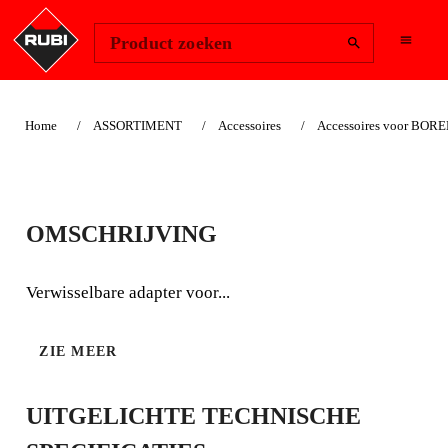
Change Region
Inloggen
Product zoeken
Home
ASSORTIMENT
Accessoires
Accessoires voor BOR
VERWISSELBARE
OMSCHRIJVING
KOP
MINIGRESBOOR
Verwisselbare adapter voor...
Verwisselbare adapter voor diamantboor.
ZIE MEER
UITGELICHTE TECHNISCHE