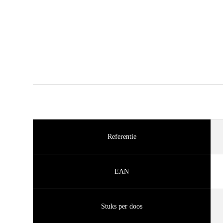
Referentie
EAN
Stuks per doos