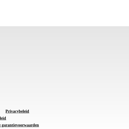
Privacybeleid
leid
 garantievoorwaarden