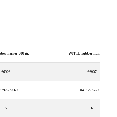
ber hamer 500 gr.
WITTE rubber hamer 750 gr.
66906
66907
3797669060
8413797669077
6
6