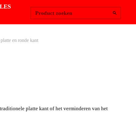
Change Region
Inloggen
|
LES
Product zoeken
platte en ronde kant
 RUBBER
S PLATTE EN
 KANT
aditionele platte kant of het verminderen van het
 een van gebruikte hamers door de tegelzetters.