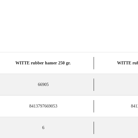
WITTE rubber hamer 250 gr.
WITTE rub
66905
8413797669053
841
6