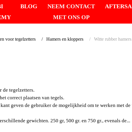
I
BLOG
NEEM CONTACT
AFTERSA
EMY
MET ONS OP
 voor tegelzetters
Hamers en kloppers
Witte rubber hamers 
WITTE
HAMER
de tegelzetters.
RONDE
et correct plaatsen van tegels.
ant geven de gebruiker de mogelijkheid om te werken met de tr
De RUBI rubberhamer is
rschillende gewichten. 250 gr, 500 gr. en 750 gr., evenals de...