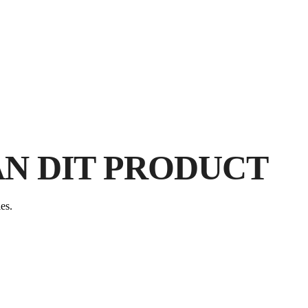
N DIT PRODUCT
DO
RU
es.
V
GR
A