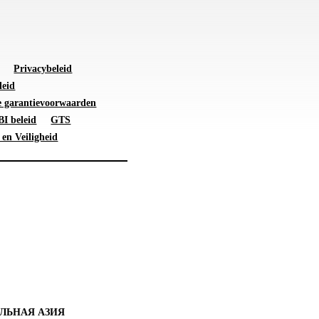
Privacybeleid
leid
 garantievoorwaarden
I beleid
GTS
 en Veiligheid
ЛЬНАЯ АЗИЯ