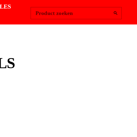
Change Region
Inloggen
|
LES
Product zoeken
LS