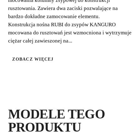
mocowania kolumny zsypowej do konstrukcji
rusztowania. Zawiera dwa zaciski pozwalające na
bardzo dokładne zamocowanie elementu.
Konstrukcja nośna RUBI do zsypów KANGURO
mocowana do rusztowań jest wzmocniona i wytrzymuje
ciężar całej zawieszonej na...
ZOBACZ WIĘCEJ
ZAREJSTRUJ PRODUKT W RUBI
CLUB
ZDOBĄDŹ
DO 51
PUNKTÓW
RUBI
PRZEDŁUŻ BEZPŁATNIE
MODELE TEGO
GWARANCJĘ
PRODUKTU