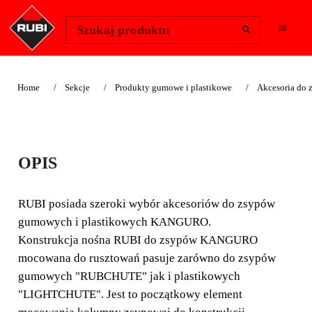
Change Region
Zaloguj się
Szukaj produktu
Home
Sekcje
Produkty gumowe i plastikowe
Akcesoria do 
KONSTRUKCJA
OPIS
NOŚNA MOCOWANA
DO RUSZTOWAŃ
RUBI posiada szeroki wybór akcesoriów do zsypów
gumowych i plastikowych KANGURO.
RUBI posiada szeroki wybór akcesoriów do zsypów
Konstrukcja nośna RUBI do zsypów KANGURO
gumowych i plastikowych KANGURO. Konstrukcja
mocowana do rusztowań pasuje zarówno do zsypów
nośna RUBI do zsypów KANGURO mocowana do
gumowych "RUBCHUTE" jak i plastikowych
rusztowań pasuje zarówno do zsypów gumowych
"LIGHTCHUTE". Jest to początkowy element
"RUBCHUTE" jak i plas