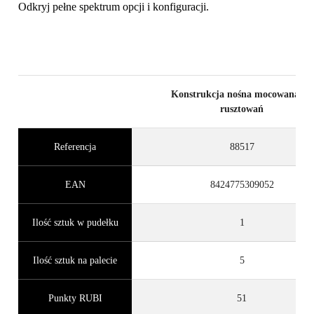
Odkryj pełne spektrum opcji i konfiguracji.
Konstrukcja nośna mocowana do
rusztowań
Referencja
88517
EAN
8424775309052
Ilość sztuk w pudełku
1
Ilość sztuk na palecie
5
Punkty RUBI
51