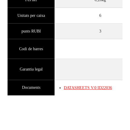
Unitats per caixa
6
punts RUBI
3
Codi de barres
Garantia legal
Documents
DATASHEETS
V.0
ID22036