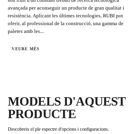
són fruit d'un constant treball de recerca tecnològica
avançada per aconseguir un producte de gran qualitat i
resistència. Aplicant les últimes tecnologies, RUBI pot
oferir, al professional de la construcció, una gamma de
paletes amb les...
VEURE MÉS
REGISTRANT AQUEST PRODUCTE
AL RUBI CLUB
GUANYA
FINS A 3
PUNTS
RUBI
MODELS D'AQUEST
GARANTIA GRATUÏTA
PRODUCTE
AMPLIADA EN PRODUCTES
ELEGIBLES
Descobreix el ple espectre d'opcions i configuracions.