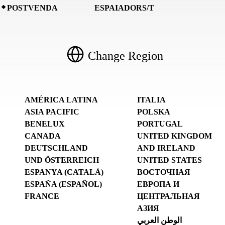
POSTVENDA
ESPAIADORS/T
Change Region
AMÉRICA LATINA
ITALIA
ASIA PACIFIC
POLSKA
BENELUX
PORTUGAL
CANADA
UNITED KINGDOM
DEUTSCHLAND
AND IRELAND
UND ÖSTERREICH
UNITED STATES
ESPANYA (CATALÀ)
ВОСТОЧНАЯ
ESPAÑA (ESPAÑOL)
ЕВРОПА И
FRANCE
ЦЕНТРАЛЬНАЯ
АЗИЯ
الوطن العربي