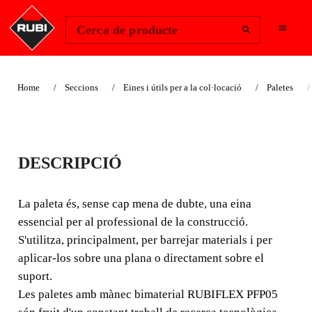
Change Region
Inicia la sessió
Cerca de producte
Home
Seccions
Eines i útils per a la col·locació
Paletes
PALETES MÀNEC
DESCRIPCIÓ
BIMATERIAL
RUBIFLEX PFP05
La paleta és, sense cap mena de dubte, una eina
essencial per al professional de la construcció.
La paleta és, sense cap mena de dubte, una eina essencial
S'utilitza, principalment, per barrejar materials i per
per al professional de la construcció. S'utilitza,
aplicar-los sobre una plana o directament sobre el
principalment, per barrejar materials i per aplicar-los
suport.
sobre una plana o directament sobre el suport.
Les paletes amb mànec bimaterial RUBIFLEX PFP05