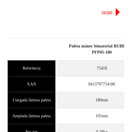
swipe
Paleta mànec bimaterial RUBIFL
PFP05-180
Referència
75418
EAN
8413797754186
Llargada làmina paleta
180mm
Amplada làmina paleta
105mm
Pes net
0,28kg